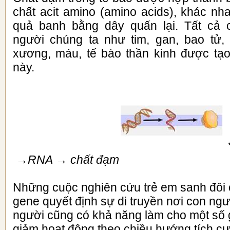
chất acit amino (amino acids), khác nh
quả banh bằng dây quấn lại. Tất cả 
người
c
húng ta như tim, gan, bao tử, l
xương, máu, tế bào thần kinh được tạ
này.
→RNA → chất đạm
Những cuộc nghiên cứu trẻ em sanh đôi
gene quyết định sự di truyền nơi con ng
người cũng có khả năng làm cho một số 
giảm hoạt động theo chiều hướng tích c