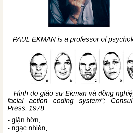
PAUL EKMAN is a professor of psycho
Hình do giáo sư Ekman và đồng nghiệp
facial action coding system”; Consul
Press, 1978
-
giận hờn,
-
ngạc nhiên,