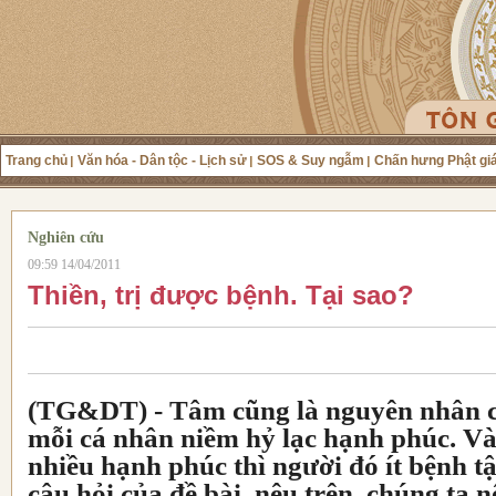
Trang chủ
Văn hóa - Dân tộc - Lịch sử
SOS & Suy ngẫm
Chấn hưng Phật gi
Nghiên cứu
09:59 14/04/2011
Thiền, trị được bệnh. Tại sao?
(TG&DT) -
Tâm cũng là nguyên nhân 
mỗi cá nhân niềm hỷ lạc hạnh phúc. Và
nhiều hạnh phúc thì người đó ít bệnh tật
câu hỏi của đề bài, nêu trên, chúng ta n