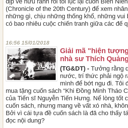
dịp về hưu rảnh rỗi tôi lục lại cuốn Biên Ni
(Chronicle of the 20th Century) để xem nhân 
những gì, chịu những thống khổ, những vui
có bao nhiêu cuộc chiến tranh giữa các đế 
16:56 15/01/2018
Giải mã "hiện tượng
nhà sư Thích Quản
(TG&DT) -
Tưởng rằng q
nước, trí thức phải ngộ 
mình để bớt ngu đi. Tôi
mua tặng cuốn sách “Khi Đồng Minh Tháo C
của Tiến sĩ Nguyễn Tiến Hưng. Nể lòng tốt c
cuốn sách, nhưng mang về vất xó nhà, khô
Bởi vì cái tựa đề cuốn sách là đã cho thấy tá
đọc nội dung?