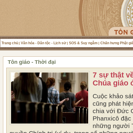
Trang chủ
Văn hóa - Dân tộc - Lịch sử
SOS & Suy ngẫm
Chấn hưng Phật gi
Tôn giáo - Thời đại
7 sự thật v
Chúa giáo 
Cuộc khảo sát
cũng phát hiệ
chia với Đức 
Phanxicô đặc b
những người 