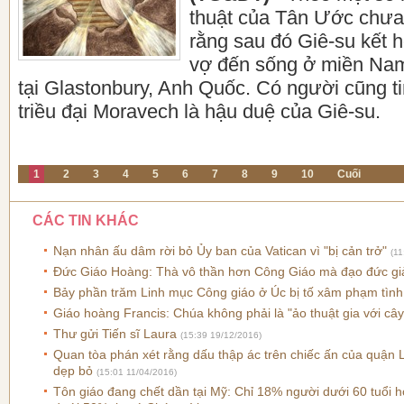
thuật của Tân Ước chưa 
rằng sau đó Giê-su kết 
vợ đến sống ở miền Na
tại Glastonbury, Anh Quốc. Có người cũng ti
triều đại Moravech là hậu duệ của Giê-su.
1
2
3
4
5
6
7
8
9
10
Cuối
CÁC TIN KHÁC
Nạn nhân ấu dâm rời bỏ Ủy ban của Vatican vì "bị cản trở"
(11
Đức Giáo Hoàng: Thà vô thần hơn Công Giáo mà đạo đức g
Bảy phần trăm Linh mục Công giáo ở Úc bị tố xâm phạm tìn
Giáo hoàng Francis: Chúa không phải là "ảo thuật gia với câ
Thư gửi Tiến sĩ Laura
(15:39 19/12/2016)
Quan tòa phán xét rằng dấu thập ác trên chiếc ấn của quận Lo
dẹp bỏ
(15:01 11/04/2016)
Tôn giáo đang chết dần tại Mỹ: Chỉ 18% người dưới 60 tuổi ho