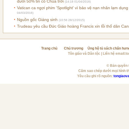
dưới 50% tin có Chúa trời
(14:18 01/04/2016)
Vatican ca ngợi phim 'Spotlight' vì bảo vệ nạn nhân lạm dụng
04/03/2016)
Nguồn gốc Giáng sinh
(10:56 28/12/2015)
Trudeau yêu cầu Ðức Giáo hoàng Francis xin lỗi thổ dân Ca
Trang chủ
Chủ trương
Ủng hộ tủ sách chấn hưn
Tôn giáo và Dân tộc
| Liên hệ email:
t
© Bản quyền t
Cấm sao chép dưới mọi hình t
Yêu cầu ghi rõ nguồn:
tongiaov