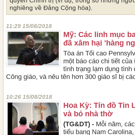
quyền Chính trị (ví dụ, trong số những ngư
nghiêng về Đảng Cộng hòa).
11:29 15/08/2018
Mỹ: Các linh mục b
đã xâm hại 'hàng ng
Tòa án Tối cao Pennsyl
một báo cáo chi tiết của
tình trạng lạm dụng tình
Công giáo, và nêu tên hơn 300 giáo sĩ bị cá
10:26 15/08/2018
Hoa Kỳ: Tín đồ Tin 
và bỏ nhà thờ
(TG&DT) -
Mỗi năm, các
tiểu bang Nam Carolina,