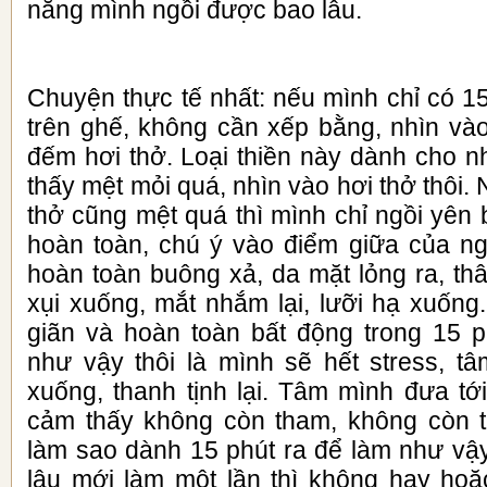
năng mình ngồi được bao lâu.
Chuyện thực tế nhất: nếu mình chỉ có 15
trên ghế, không cần xếp bằng, nhìn vào
đếm hơi thở. Loại thiền này dành cho n
thấy mệt mỏi quá, nhìn vào hơi thở thôi
thở cũng mệt quá thì mình chỉ ngồi yên
hoàn toàn, chú ý vào điểm giữa của n
hoàn toàn buông xả, da mặt lỏng ra, th
xụi xuống, mắt nhắm lại, lưỡi hạ xuống
giãn và hoàn toàn bất động trong 15 
như vậy thôi là mình sẽ hết stress, 
xuống, thanh tịnh lại. Tâm mình đưa tớ
cảm thấy không còn tham, không còn t
làm sao dành 15 phút ra để làm như vậy
lâu mới làm một lần thì không hay hoặc