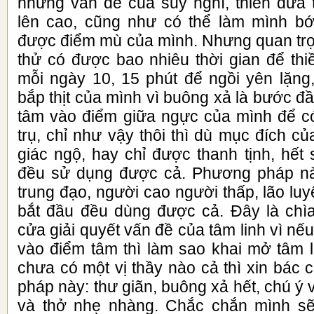
những vấn đề của suy nghĩ, thiền đưa
lên cao, cũng như có thể làm mình bớ
được điểm mù của mình. Nhưng quan trọn
thử có được bao nhiêu thời gian để thi
mỗi ngày 10, 15 phút để ngồi yên lặng
bắp thịt của mình vì buông xả là bước đầ
tâm vào điểm giữa ngực của mình để c
trụ, chỉ như vậy thôi thì dù mục đích củ
giác ngộ, hay chỉ được thanh tịnh, hết s
đều sử dụng được cả. Phương pháp n
trung đạo, người cao người thấp, lão lu
bắt đầu đều dùng được cả. Đây là chì
cửa giải quyết vấn đề của tâm linh vì nế
vào điểm tâm thì làm sao khai mở tâm 
chưa có một vị thầy nào cả thì xin bác
pháp này: thư giãn, buông xả hết, chú ý
và thở nhẹ nhàng. Chắc chắn mình sẽ