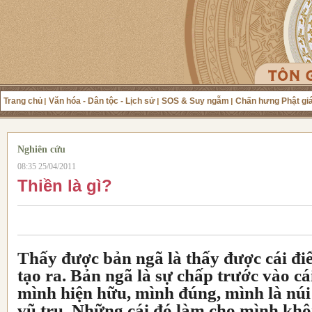
Trang chủ
Văn hóa - Dân tộc - Lịch sử
SOS & Suy ngẫm
Chấn hưng Phật gi
Nghiên cứu
08:35 25/04/2011
Thiền là gì?
Thấy được bản ngã là thấy được cái đ
tạo ra. Bản ngã là sự chấp trước vào c
mình hiện hữu, mình đúng, mình là núi t
vũ trụ. Những cái đó làm cho mình kh