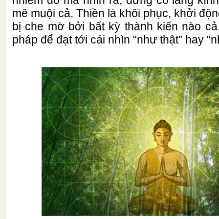
nhiễm đó mà nhìn ra, đừng có lăng kín
mê muội cả. Thiền là khôi phục, khởi độn
bị che mờ bởi bất kỳ thành kiến nào c
pháp để đạt tới cái nhìn “như thật” hay “n