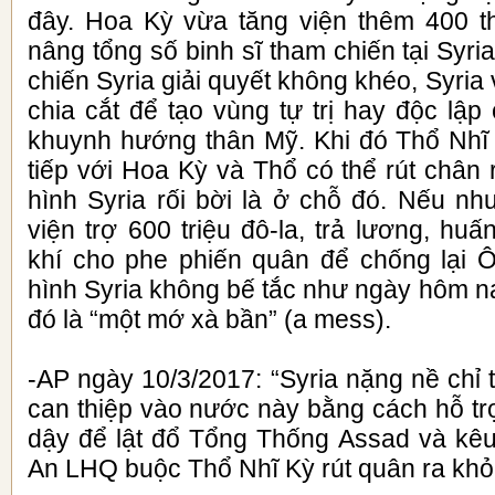
đây. Hoa Kỳ vừa tăng viện thêm 400 t
nâng tổng số binh sĩ tham chiến tại Syri
chiến Syria giải quyết không khéo, Syria
chia cắt để tạo vùng tự trị hay độc lậ
khuynh hướng thân Mỹ. Khi đó Thổ Nhĩ 
tiếp với Hoa Kỳ và Thổ có thể rút chân
hình Syria rối bời là ở chỗ đó. Nếu 
viện trợ 600 triệu đô-la, trả lương, huấ
khí cho phe phiến quân để chống lại Ô.
hình Syria không bế tắc như ngày hôm n
đó là “một mớ xà bần” (a mess).
-AP ngày 10/3/2017: “Syria nặng nề chỉ 
can thiệp vào nước này bằng cách hỗ tr
dậy để lật đổ Tổng Thống Assad và kê
An LHQ buộc Thổ Nhĩ Kỳ rút quân ra khỏi