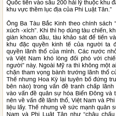
Quốc tiến vào sâu 200 hải lý thuộc khu đ
khu vực thềm lục địa của Phi Luật Tân.”
Ông Ba Tàu Bắc Kinh theo chính sách “t
xúch -xích”. Khi thì họ dùng tàu chiến, k
giàn khoan dầu, tàu khảo sát để tiến v
khu đặc quyền kinh tế của người ta 
quyền lãnh thổ của mình. Các nước nh
và Việt Nam khó lòng đối phó với chiến
người” này. Ngoài Mỹ ra thì không một 
chặn tham vọng bành trướng lãnh thổ củ
Thế nhưng Hoa Kỳ lại tuyên bố đứng tru
bên nào) trong vấn đề tranh chấp lãnh
vào vấn đề quân sự hóa Biển Đông và t
nên về vấn đề lãnh thổ, Việt Nam và Phi 
liệu lấy. Thế nhưng về sức mạnh quân s
Nam và Phi Luật Tân như “châu chấu 