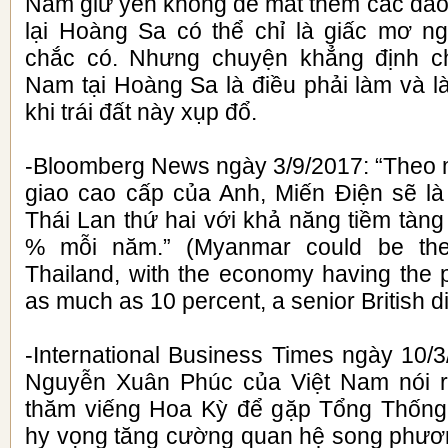
Nam giữ yên không để mất thêm các đảo 
lại Hoàng Sa có thể chỉ là giấc mơ 
chắc có. Nhưng chuyện khẳng định c
Nam tại Hoàng Sa là điều phải làm và l
khi trái đất này xụp đổ.
-Bloomberg News ngày 3/9/2017: “Theo m
giao cao cấp của Anh, Miến Điện sẽ l
Thái Lan thứ hai với khả năng tiềm tàng 
% mỗi năm.” (Myanmar could be the
Thailand, with the economy having the p
as much as 10 percent, a senior British d
-International Business Times ngày 10/
Nguyễn Xuân Phúc của Việt Nam nói 
thăm viếng Hoa Kỳ để gặp Tổng Thống
hy vọng tăng cường quan hệ song phươ