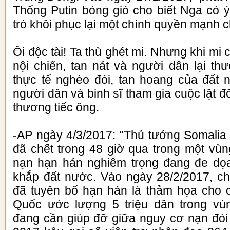
Thống Putin bóng gió cho biết Nga có ý
trò khôi phục lại một chính quyền mạnh c
Ôi độc tài! Ta thù ghét mi. Nhưng khi mi c
nội chiến, tan nát và người dân lại th
thực tế nghèo đói, tan hoang của đất 
người dân và binh sĩ tham gia cuộc lật đ
thương tiếc ông.
-AP ngày 4/3/2017: “Thủ tướng Somalia 
đã chết trong 48 giờ qua trong một vùng
nạn hạn hán nghiêm trọng đang đe dọa
khắp đất nước. Vào ngày 28/2/2017, c
đã tuyên bố hạn hán là thảm họa cho 
Quốc ước lượng 5 triệu dân trong v
đang cần giúp đỡ giữa nguy cơ nạn đói