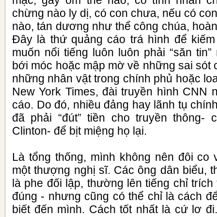
mặc, gầy ốm thế nào, có tình nhân ch
chừng nào ly dị, có con chưa, nếu có con
nào, tán dương như thể công chúa, hoàn
Đây là thứ quảng cáo trá hình để kiếm 
muốn nổi tiếng luôn luôn phải “săn tin”
bới móc hoặc mập mờ về những sai sót 
những nhân vật trong chính phủ hoặc loan
New York Times, đài truyền hình CNN n
cáo. Do đó, nhiều đảng hay lãnh tụ chính
đã phải “đút” tiền cho truyền thông-
Clinton- để bịt miệng họ lại.
Là tổng thống, mình không nên đôi co v
một thượng nghị sĩ. Các ông dân biểu, t
là phe đối lập, thường lên tiếng chỉ trích
đúng - nhưng cũng có thể chỉ là cách để 
biết đến mình. Cách tốt nhất là cứ lơ 