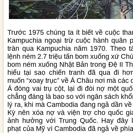
Trước 1975 chúng ta ít biết về cuộc th
Kampuchia ngoại trừ cuộc hành quân
tràn qua Kampuchia năm 1970. Theo tài
lệnh ném 2.7 triệu tấn bom xuống xứ Ch
bom ném xuống Nhật Bản trong Đệ II Th
hiểu tại sao chiến tranh đã qua đi h
muốn “xoay trục” về Á Châu nơi mà các
Á đóng vai trụ cột, lại đi đòi nợ một qu
chẳng đáng là bao so với ngân sách khổ
lý ra, khi mà Cambodia đang ngả dần về
Kỳ nên xóa nợ và viện trợ cho quốc g
ảnh hưởng với Trung Quốc. Hay đây l
phạt của Mỹ vì Cambodia đã ngả về phí