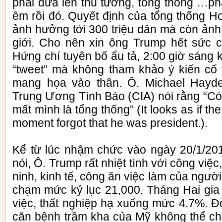
phải đưa lên thủ tướng, tổng thống …ph
êm rồi đó. Quyết định của tổng thống 
ảnh hưởng tới 300 triệu dân mà còn ảnh
giới. Cho nên xin ông Trump hết sức 
Hứng chí tuyên bố ẩu tả, 2:00 giờ sáng
“tweet” mà không tham khảo ý kiến cố
mang họa vào thân. Ô. Michael Hayd
Trung Ương Tình Báo (CIA) nói rằng “Có
mất mình là tổng thống” (It looks as if the
moment forgot that he was president.).
Kể từ lúc nhậm chức vào ngày 20/1/20
nói, Ô. Trump rất nhiệt tình với công việc
ninh, kinh tế, công ăn việc làm của ngư
chạm mức kỷ lục 21,000. Tháng Hai gia
việc, thất nghiệp hạ xuống mức 4.7%. Đó
căn bệnh trầm kha của Mỹ không thể ch