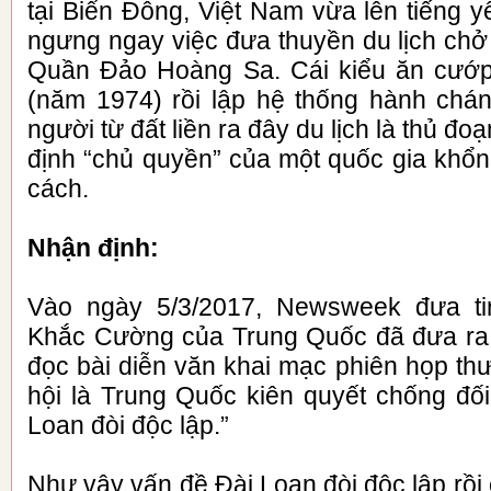
tại Biển Đông, Việt Nam vừa lên tiếng 
ngưng ngay việc đưa thuyền du lịch chở
Quần Đảo Hoàng Sa. Cái kiểu ăn cướp
(năm 1974) rồi lập hệ thống hành chánh
người từ đất liền ra đây du lịch là thủ đo
định “chủ quyền” của một quốc gia khổn
cách.
Nhận định:
Vào ngày 5/3/2017, Newsweek đưa ti
Khắc Cường của Trung Quốc đã đưa ra 
đọc bài diễn văn khai mạc phiên họp th
hội là Trung Quốc kiên quyết chống đố
Loan đòi độc lập.”
Như vậy vấn đề Đài Loan đòi độc lập rồi