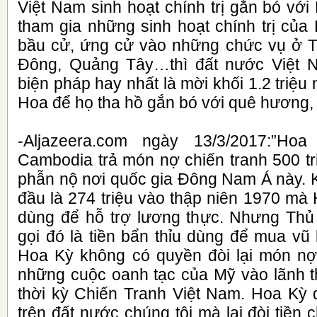
Việt Nam sinh hoạt chính trị gắn bó vớ
tham gia những sinh hoạt chính trị của
bầu cử, ứng cử vào những chức vụ ở 
Đông, Quảng Tây…thì đất nước Việt 
biện pháp hay nhất là mời khối 1.2 triệu
Hoa để họ tha hồ gắn bó với quê hương,
-Aljazeera.com ngày 13/3/2017:”Ho
Cambodia trả món nợ chiến tranh 500 tr
phẫn nộ nơi quốc gia Đông Nam Á này. 
đầu là 274 triệu vào thập niên 1970 mà
dùng để hỗ trợ lương thực. Nhưng Thủ
gọi đó là tiền bẩn thỉu dùng để mua vũ
Hoa Kỳ không có quyền đòi lại món n
những cuộc oanh tạc của Mỹ vào lãnh 
thời kỳ Chiến Tranh Việt Nam. Hoa Kỳ 
trên đất nước chúng tôi mà lại đòi tiền 