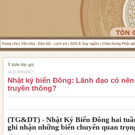
Trang chủ
Văn hóa - Dân tộc - Lịch sử
SOS & Suy ngẫm
Chấn hưng Phật gi
Ý kiến độc giả
14:23 29/03/2017
Nhật ký biển Đông: Lãnh đạo có nên 
truyền thông?
(TG&DT) -
Nhật Ký Biển Đông hai tu
ghi nhận những biến chuyển quan trọn