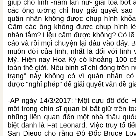
giúp cho lính -nam lẫn nữ- giải tỏa bớt 
các ông tướng chỉ huy giải quyết sa
quân nhân không được chụp hình khỏa 
Cấm các ông không được chụp hình lé
nhân tắm? Liệu cấm được không? Có lẽ 
cáo và rồi mọi chuyện lại đâu vào đấy. B
muôn đời của lính, nhất là đối với lính 
Mỹ. Hiện nay Hoa Kỳ có khoảng 100 că
toàn thế giới. Nếu binh sĩ chỉ đóng trên n
trạng” này không có vì quân nhân có
được “nghỉ phép” để giải quyết vấn đề gi
-AP ngày 14/3/2017: “Một cựu đô đốc 
một trong chín sĩ quan bị bắt giữ trên t
nhũng liên quan đến một nhà thầu quố
biệt danh là Fat Leonard. Việc truy tố ti
San Diego cho rằng Đô Đốc Bruce Lov