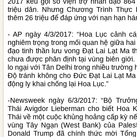
2017 kêu gọi số viện trợ nhân đạo 864 
triệu dân. Nhưng Chương Trình Thực
thêm 26 triệu để đáp ứng với nạn hạn há
- AP ngày 4/3/2017: “Hoa Lục cảnh cá
nghiêm trọng trong mối quan hệ giữa ha
đạo tinh thần lưu vong Đạt Lai Lạt Ma 
chưa được phân định tại vùng biên giới.
lo ngại với Tân Delhi trong nhiều trường
Độ tránh không cho Đức Đạt Lai Lạt Ma 
động ly khai chống lại Hoa Lục.”
-Newsweek ngày 6/3/2017: “Bộ Trưở
Thái Avigdor Lieberman cho biết Hoa 
Thái về một cuộc khủng hoảng cấp kỳ nế
vùng Tây Ngạn (West Bank) của Palest
Donald Trump đã chính thức mời Tổn