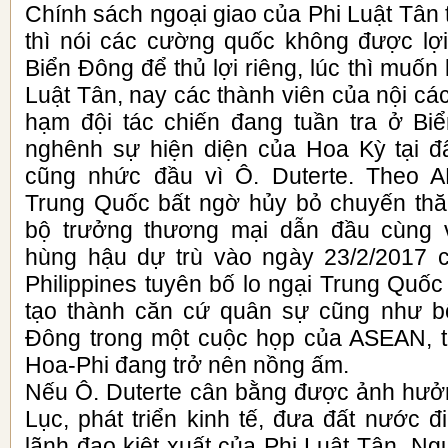
Chính sách ngoại giao của Phi Luật Tân 
thì nói các cường quốc không được lợi 
Biển Đông để thủ lợi riêng, lúc thì muốn 
Luật Tân, nay các thành viên của nội các
hạm đội tác chiến đang tuần tra ở B
nghênh sự hiện diện của Hoa Kỳ tại đ
cũng nhức đầu vì Ô. Duterte. Theo A
Trung Quốc bất ngờ hủy bỏ chuyến thă
bộ trưởng thương mại dẫn đầu cùng 
hùng hậu dự trù vào ngày 23/2/2017 c
Philippines tuyên bố lo ngại Trung Quố
tạo thành căn cứ quân sự cũng như bố
Đông trong một cuộc họp của ASEAN, t
Hoa-Phi đang trở nên nồng ấm.
Nếu Ô. Duterte cân bằng được ảnh hưở
Lục, phát triển kinh tế, đưa đất nước đi
lãnh đạo kiệt xuất của Phi Luật Tân. Ng