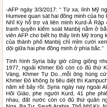
-AFP ngày 3/3/2017: “ Từ xa, lính Mỹ ngồ
Humvee quan sát hai đồng minh của họ l
Nhĩ Kỳ hỗ trợ và liên minh Kurd-Ả Rập
tranh quyền kiểm soát Manbij nằm ở bắ
viên AFP cho biết họ thấy lính Mỹ trong 
của thành phố Manbij chỉ mỉm cười xe
dội giữa hai phe đồng minh ở phía bắc.”
Tình hình Syria bây giờ cũng giống 
1977, ngoải Khmer Đỏ còn có đủ thứ K
Vàng, Khmer Tự Do...mỗi ông hùng c
Khmer Đỏ không bị tiêu diệt thì Kampuc
năm xẻ bảy rồi. Syria ngày nay ngoài 
Hồi Giáo, phe người Kurd, 41 phe phi
nhau, đất nước còn có đủ thứ quân n
Nga, Ba Tư, Saudi Arabia, Thổ Nhĩ Kỳ. 