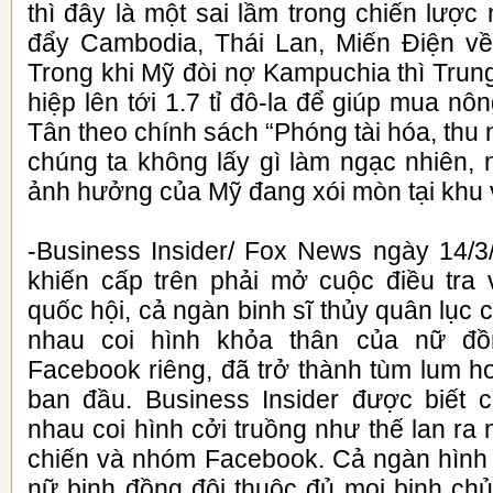
thì đây là một sai lầm trong chiến lược
đẩy Cambodia, Thái Lan, Miến Điện về
Trong khi Mỹ đòi nợ Kampuchia thì Trun
hiệp lên tới 1.7 tỉ đô-la để giúp mua nô
Tân theo chính sách “Phóng tài hóa, thu
chúng ta không lấy gì làm ngạc nhiên, 
ảnh hưởng của Mỹ đang xói mòn tại khu
-Business Insider/ Fox News ngày 14/3/
khiến cấp trên phải mở cuộc điều tra v
quốc hội, cả ngàn binh sĩ thủy quân lục 
nhau coi hình khỏa thân của nữ đ
Facebook riêng, đã trở thành tùm lum h
ban đầu. Business Insider được biết c
nhau coi hình cởi truồng như thế lan ra 
chiến và nhóm Facebook. Cả ngàn hình 
nữ binh đồng đội thuộc đủ mọi binh ch