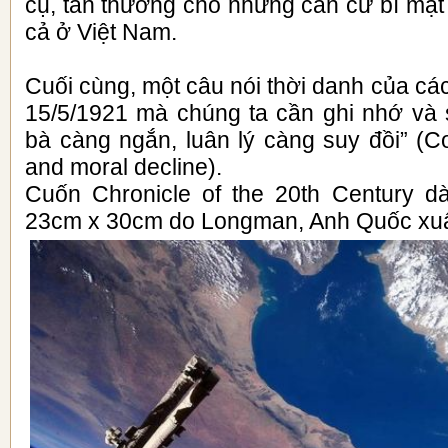
cụ, tản thương cho những căn cứ bí mật
cả ở Việt Nam.
Cuối cùng, một câu nói thời danh của c
15/5/1921 mà chúng ta cần ghi nhớ và 
bà càng ngắn, luân lý càng suy đồi” (Co
and moral decline).
Cuốn Chronicle of the 20th Century d
23cm x 30cm do Longman, Anh Quốc xuấ