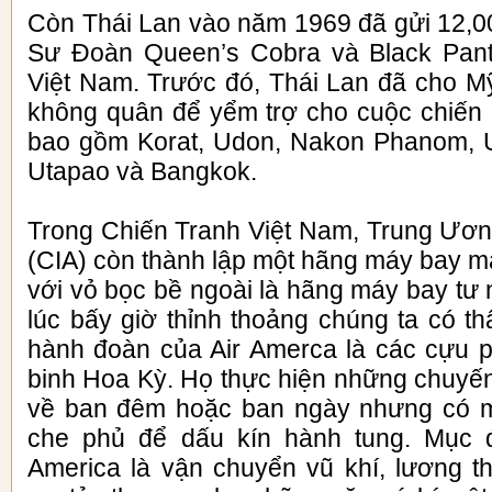
Còn Thái Lan vào năm 1969 đã gửi 12,00
Sư Đoàn Queen’s Cobra và Black Panth
Việt Nam. Trước đó, Thái Lan đã cho Mỹ
không quân để yểm trợ cho cuộc chiến
bao gồm Korat, Udon, Nakon Phanom, 
Utapao và Bangkok.
Trong Chiến Tranh Việt Nam, Trung Ươ
(CIA) còn thành lập một hãng máy bay m
với vỏ bọc bề ngoài là hãng máy bay tư
lúc bấy giờ thỉnh thoảng chúng ta có th
hành đoàn của Air Amerca là các cựu p
binh Hoa Kỳ. Họ thực hiện những chuyến
về ban đêm hoặc ban ngày nhưng có 
che phủ để dấu kín hành tung. Mục đ
America là vận chuyển vũ khí, lương thự