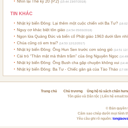
Nhìn lại Thế kỷ 20 (P.2)
(15:44 23/07/2018)
TIN KHÁC
Nhật ký biển Đông: Lại thêm một cuộc chiến với Ba Tư?
(16:02
Nguy cơ khác biệt tôn giáo
(14:54 05/03/2018)
Ngọn lửa Quảng Đức và biến cố Phật giáo 1963 dưới tầm nhì
Chúa cũng có em trai?
(14:53 12/12/2017)
Nhật ký biển Đông: Ông Hun Sen trước cơn sóng gió
(14:51 12/
Cái trò “Thân mật mà thâm trầm” của ông Nguyên Ngọc
(14:49
Nhật ký biển Đông: Ông Bush cha gặp chuyện không vui
(14:4
Nhật ký biển Đông: Ba Tư - Chiếc gân gà của Tào Tháo
(17:08
Trang chủ
Chủ trương
Ủng hộ tủ sách chấn hưn
Tôn giáo và Dân tộc
| Liên hệ email:
t
© Bản quyền t
Cấm sao chép dưới mọi hình t
Yêu cầu ghi rõ nguồn:
tongiaov