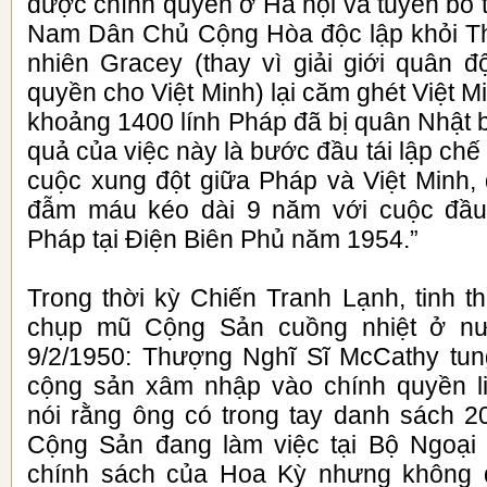
được chính quyền ở Hà nội và tuyên bố 
Nam Dân Chủ Cộng Hòa độc lập khỏi T
nhiên Gracey (thay vì giải giới quân đ
quyền cho Việt Minh) lại căm ghét Việt Mi
khoảng 1400 lính Pháp đã bị quân Nhật b
quả của việc này là bước đầu tái lập chế 
cuộc xung đột giữa Pháp và Việt Minh, 
đẫm máu kéo dài 9 năm với cuộc đầu
Pháp tại Điện Biên Phủ năm 1954.”
Trong thời kỳ Chiến Tranh Lạnh, tinh 
chụp mũ Cộng Sản cuồng nhiệt ở n
9/2/1950: Thượng Nghĩ Sĩ McCathy tung
cộng sản xâm nhập vào chính quyền l
nói rằng ông có trong tay danh sách 
Cộng Sản đang làm việc tại Bộ Ngoại
chính sách của Hoa Kỳ nhưng không 