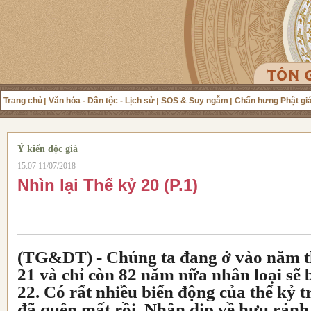
Trang chủ
Văn hóa - Dân tộc - Lịch sử
SOS & Suy ngẫm
Chấn hưng Phật gi
Ý kiến độc giả
15:07 11/07/2018
Nhìn lại Thế kỷ 20 (P.1)
(TG&DT) -
Chúng ta đang ở vào năm t
21 và chỉ còn 82 năm nữa nhân loại sẽ
22. Có rất nhiều biến động của thế kỷ 
đã quên mất rồi. Nhân dịp về hưu rảnh r