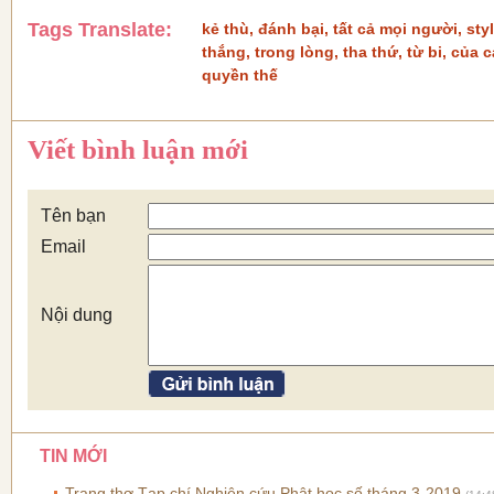
Tags Translate:
kẻ thù
,
đánh bại
,
tất cả mọi người
,
sty
thắng
,
trong lòng
,
tha thứ
,
từ bi
,
của c
quyền thế
Viết bình luận mới
Tên bạn
Email
Nội dung
TIN MỚI
Trang thơ Tạp chí Nghiên cứu Phật học số tháng 3-2019