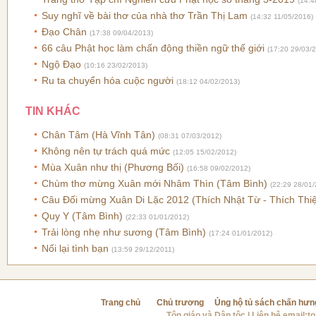
(14:4
Suy nghĩ về bài thơ của nhà thơ Trần Thị Lam
(14:32 11/05/2016)
Đạo Chân
(17:38 09/04/2013)
66 câu Phật học làm chấn động thiền ngữ thế giới
(17:20 29/03/
Ngộ Đạo
(10:16 23/02/2013)
Ru ta chuyển hóa cuộc người
(18:12 04/02/2013)
TIN KHÁC
Chân Tâm (Hà Vĩnh Tân)
(08:31 07/03/2012)
Không nên tự trách quá mức
(12:05 15/02/2012)
Mùa Xuân như thị (Phương Bối)
(16:58 09/02/2012)
Chùm thơ mừng Xuân mới Nhâm Thìn (Tâm Bình)
(22:29 28/01/
Câu Đối mừng Xuân Di Lặc 2012 (Thích Nhật Từ - Thích Th
Quy Y (Tâm Bình)
(22:33 01/01/2012)
Trải lòng nhẹ như sương (Tâm Bình)
(17:24 01/01/2012)
Nối lại tình bạn
(13:59 29/12/2011)
Trang chủ
Chủ trương
Ủng hộ tủ sách chấn hưn
Tôn giáo và Dân tộc
| Liên hệ email:
t