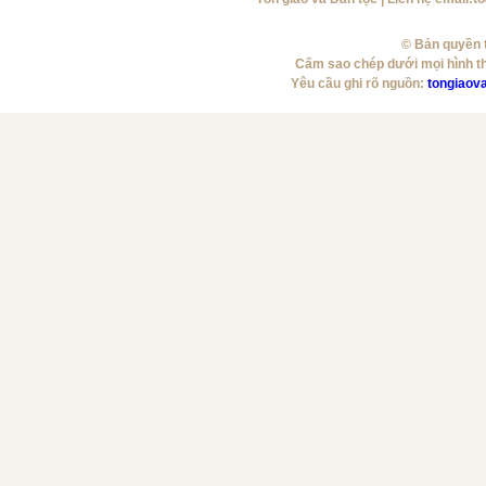
© Bản quyền t
Cấm sao chép dưới mọi hình t
Yêu cầu ghi rõ nguồn:
tongiaov