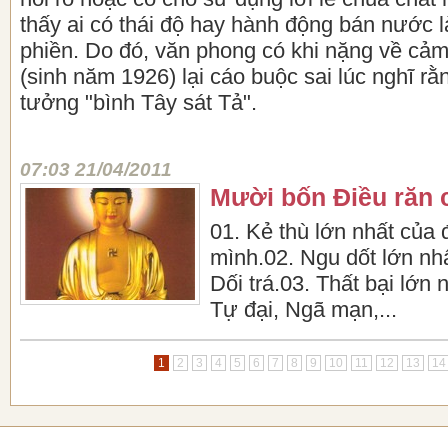
thấy ai có thái độ hay hành động bán nước l
phiền. Do đó, văn phong có khi nặng về cả
(sinh năm 1926) lại cáo buộc sai lúc nghĩ rằ
tưởng "bình Tây sát Tả".
07:03 21/04/2011
Mười bốn Điều răn 
01. Kẻ thù lớn nhất của 
mình.02. Ngu dốt lớn nhấ
Dối trá.03. Thất bại lớn 
Tự đại, Ngã mạn,...
1
2
3
4
5
6
7
8
9
10
11
12
13
14