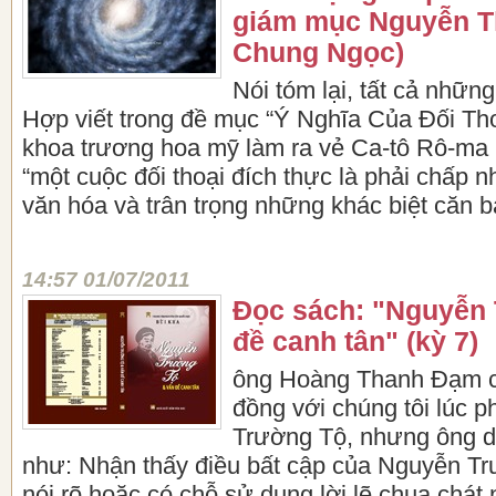
giám mục Nguyễn T
Chung Ngọc)
Nói tóm lại, tất cả nhữ
Hợp viết trong đề mục “Ý Nghĩa Của Đối Thoạ
khoa trương hoa mỹ làm ra vẻ Ca-tô Rô-ma G
“một cuộc đối thoại đích thực là phải chấp 
văn hóa và trân trọng những khác biệt căn b
14:57 01/07/2011
Đọc sách: "Nguyễn
đề canh tân" (kỳ 7)
ông Hoàng Thanh Đạm c
đồng với chúng tôi lúc 
Trường Tộ, nhưng ông d
như: Nhận thấy điều bất cập của Nguyễn T
nói rõ hoặc có chỗ sử dụng lời lẽ chua chát n