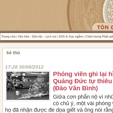
Trang chủ
Văn hóa - Dân tộc - Lịch sử
SOS & Suy ngẫm
Chấn hưng Phật gi
kẻ thù
17:28 30/08/2012
Phóng viên ghi lại h
Quảng Đức tự thiêu
(Đào Văn Bình)
Giữa cơn phẫn nộ vì nhữ
có chủ ý, một vài phóng 
họ đã nhận được đe dọa giết và ông nói rằn