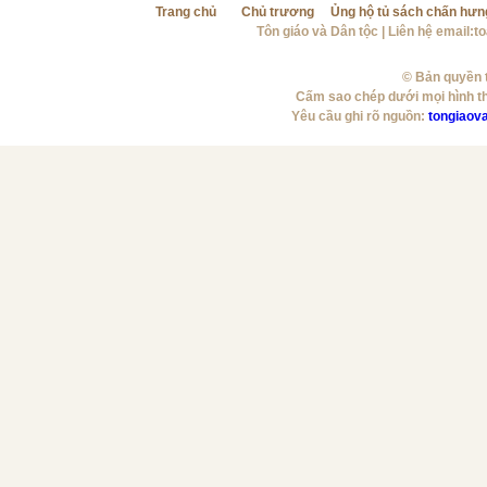
Trang chủ
Chủ trương
Ủng hộ tủ sách chấn hưn
Tôn giáo và Dân tộc
| Liên hệ email:
t
© Bản quyền t
Cấm sao chép dưới mọi hình t
Yêu cầu ghi rõ nguồn:
tongiaov