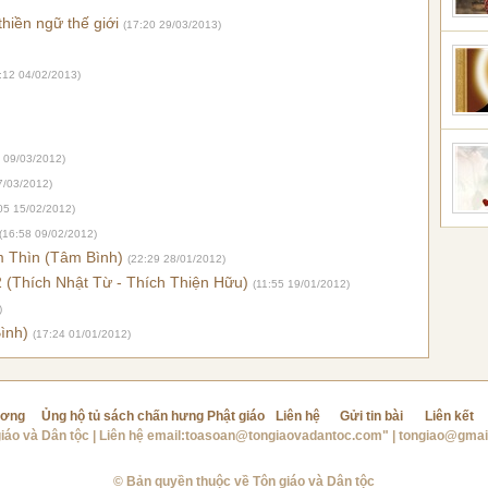
hiền ngữ thế giới
(17:20 29/03/2013)
:12 04/02/2013)
 09/03/2012)
7/03/2012)
05 15/02/2012)
(16:58 09/02/2012)
 Thìn (Tâm Bình)
(22:29 28/01/2012)
 (Thích Nhật Từ - Thích Thiện Hữu)
(11:55 19/01/2012)
)
Bình)
(17:24 01/01/2012)
ương
Ủng hộ tủ sách chấn hưng Phật giáo
Liên hệ
Gửi tin bài
Liên kết
iáo và Dân tộc
| Liên hệ email:
toasoan@tongiaovadantoc.com"
|
tongiao@gmai
© Bản quyền thuộc về Tôn giáo và Dân tộc