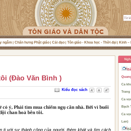
y ngẫm
Chấn hưng Phật giáo
Cải đạo
Tôn giáo - Khoa học - Thời đại
Kinh – 
Ngh
Bà
ôi (Đào Văn Bình )
Quang
Ca khú
Kiểu đọc sách
Trang
Ca vọ
ờ có ý, Phải tìm mua chiếm ngụ căn nhà. Bởi vì buổi
Bạch 
ội chan hoà bên tôi.
Ca vọ
Lan)
Bà
 tị với sự thành công của người, thèm khát và tìm cách