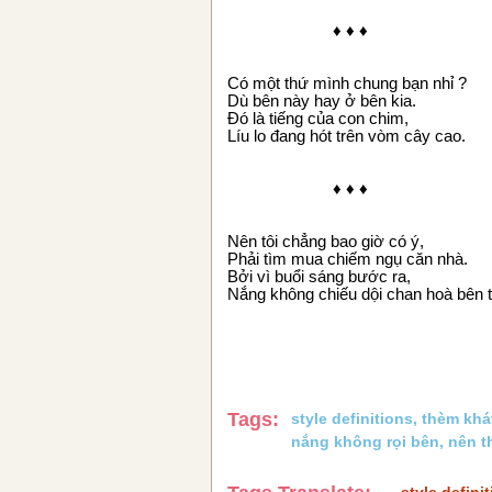
♦ ♦ ♦
Có một thứ mình chung bạn nhỉ ?
Dù bên này hay ở bên kia.
Đó là tiếng của con chim,
Líu lo đang hót trên vòm cây cao.
♦ ♦ ♦
Nên tôi chẳng bao giờ có ý,
Phải tìm mua chiếm ngụ căn nhà.
Bởi vì buổi sáng bước ra,
Nắng không chiếu dội chan hoà bên t
Tags:
style definitions
,
thèm khá
nắng không rọi bên
,
nên t