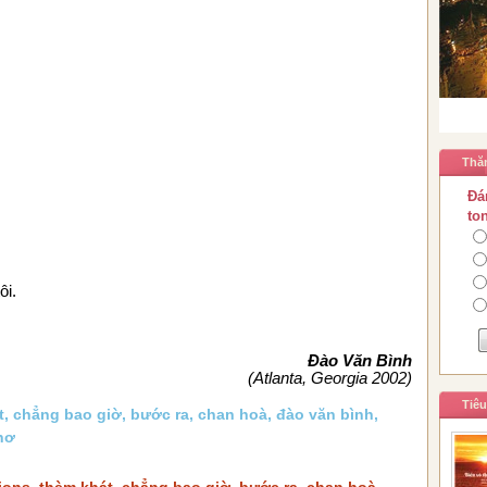
Thă
Đá
to
ôi.
Đào Văn Bình
(Atlanta, Georgia 2002)
Tiê
t
,
chẳng bao giờ
,
bước ra
,
chan hoà
,
đào văn bình
,
hơ