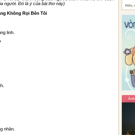
a người. Đó là ý của bài thơ này)
Hiền, 
ng Không Rọi Bên Tôi
g linh.
?
h.
Ảnh
g nhân.