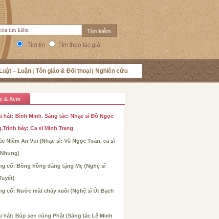
Tìm tin
Tìm theo tác giả
Luật – Luận
Tôn giáo & Đối thoại
Nghiên cứu
e & Xem
i hát: Bình Minh. Sáng tác: Nhạc sĩ Đỗ Ngọc
.Trình bày: Ca sĩ Minh Trang
c Niềm An Vui (Nhạc sĩ: Vũ Ngọc Toản, ca sĩ
 Nhung)
ng cổ: Bông hồng dâng tặng Mẹ (Nghệ sĩ
Tuyết)
ng cổ: Nước mắt chảy xuôi (Nghệ sĩ Út Bạch
i hát: Búp sen cúng Phật (Sáng tác Lê Minh