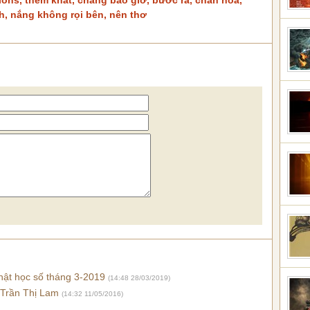
tions
,
thèm khát
,
chẳng bao giờ
,
bước ra
,
chan hoà
,
h
,
nắng không rọi bên
,
nên thơ
hật học số tháng 3-2019
(14:48 28/03/2019)
ơ Trần Thị Lam
(14:32 11/05/2016)