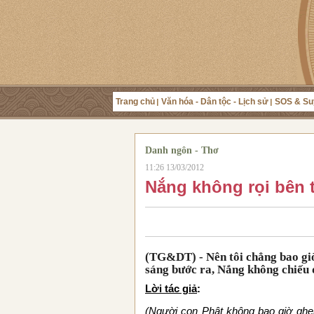
Trang chủ
Văn hóa - Dân tộc - Lịch sử
SOS & Su
Danh ngôn - Thơ
11:26 13/03/2012
Nắng không rọi bên t
(TG&DT) -
Nên tôi chẳng bao gi
sáng bước ra, Nắng không chiếu d
Lời tác giả
:
(Người con Phật không bao giờ ghen