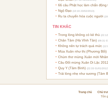
66 câu Phật học làm chấn động t
Ngộ Đạo
(10:16 23/02/2013)
Ru ta chuyển hóa cuộc người
(18
TIN KHÁC
Trong lòng không có kẻ thù
(22:12
Chân Tâm (Hà Vĩnh Tân)
(08:31 0
Không nên tự trách quá mức
(12:
Mùa Xuân như thị (Phương Bối)
Chùm thơ mừng Xuân mới Nhâm
Câu Đối mừng Xuân Di Lặc 2012
Quy Y (Tâm Bình)
(22:33 01/01/2012
Trải lòng nhẹ như sương (Tâm 
Trang chủ
Chủ tr
Tôn g