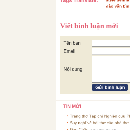
Tags Translate:
style defini
đào văn bìn
Viết bình luận mới
Tên bạn
Email
Nội dung
TIN MỚI
Trang thơ Tạp chí Nghiên cứu P
Suy nghĩ về bài thơ của nhà th
Đạo Chân
(17:38 09/04/2013)