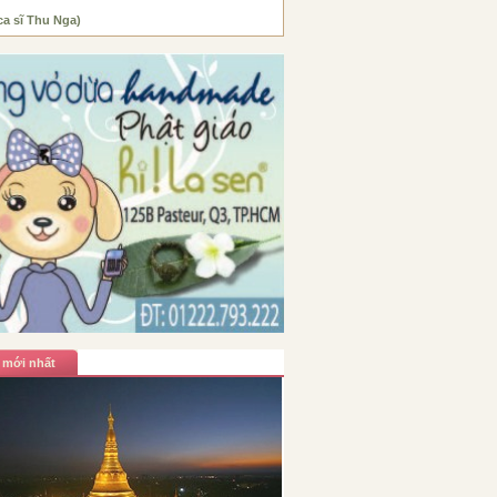
ca sĩ Thu Nga)
 mới nhất