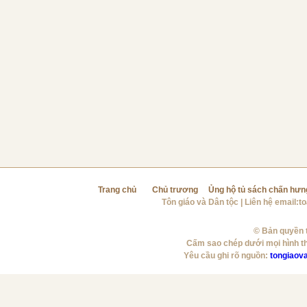
Trang chủ
Chủ trương
Ủng hộ tủ sách chấn hưn
Tôn giáo và Dân tộc
| Liên hệ email:
t
© Bản quyền t
Cấm sao chép dưới mọi hình t
Yêu cầu ghi rõ nguồn:
tongiaov