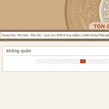
Trang chủ
Văn hóa - Dân tộc - Lịch sử
SOS & Suy ngẫm
Chấn hưng Phật gi
không quân
«Trước
12
13
14
15
16
17
18
19
20
2