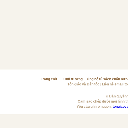
Trang chủ
Chủ trương
Ủng hộ tủ sách chấn hưn
Tôn giáo và Dân tộc
| Liên hệ email:
t
© Bản quyền t
Cấm sao chép dưới mọi hình t
Yêu cầu ghi rõ nguồn:
tongiaov