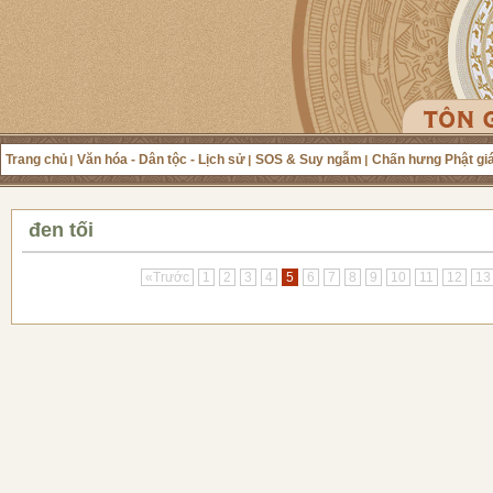
Trang chủ
Văn hóa - Dân tộc - Lịch sử
SOS & Suy ngẫm
Chấn hưng Phật gi
đen tối
«Trước
1
2
3
4
5
6
7
8
9
10
11
12
13