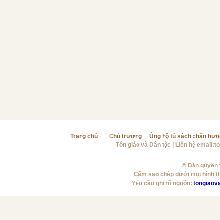
Trang chủ
Chủ trương
Ủng hộ tủ sách chấn hưn
Tôn giáo và Dân tộc
| Liên hệ email:
t
© Bản quyền t
Cấm sao chép dưới mọi hình t
Yêu cầu ghi rõ nguồn:
tongiaov