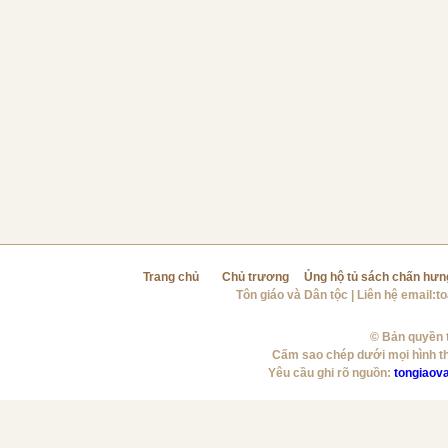
Trang chủ
Chủ trương
Ủng hộ tủ sách chấn hưn
Tôn giáo và Dân tộc
| Liên hệ email:
t
© Bản quyền t
Cấm sao chép dưới mọi hình t
Yêu cầu ghi rõ nguồn:
tongiaov