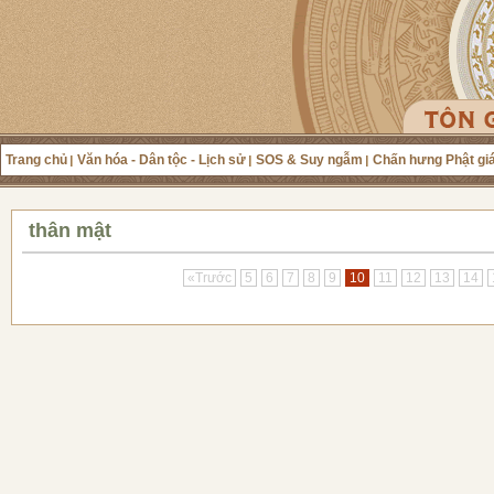
Trang chủ
Văn hóa - Dân tộc - Lịch sử
SOS & Suy ngẫm
Chấn hưng Phật gi
thân mật
«Trước
5
6
7
8
9
10
11
12
13
14