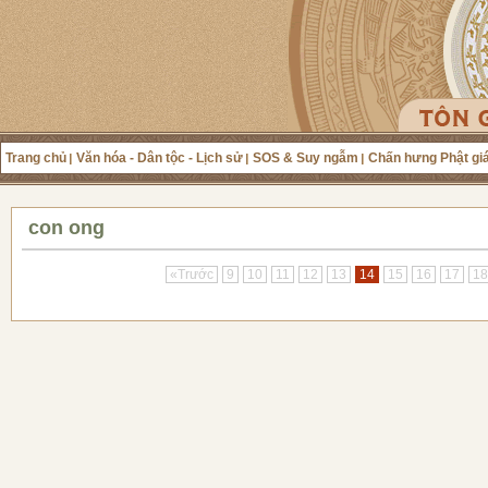
Trang chủ
Văn hóa - Dân tộc - Lịch sử
SOS & Suy ngẫm
Chấn hưng Phật gi
con ong
«Trước
9
10
11
12
13
14
15
16
17
18