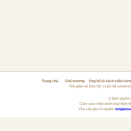
Trang chủ
Chủ trương
Ủng hộ tủ sách chấn hưn
Tôn giáo và Dân tộc
| Liên hệ email:
t
© Bản quyền t
Cấm sao chép dưới mọi hình t
Yêu cầu ghi rõ nguồn:
tongiaov