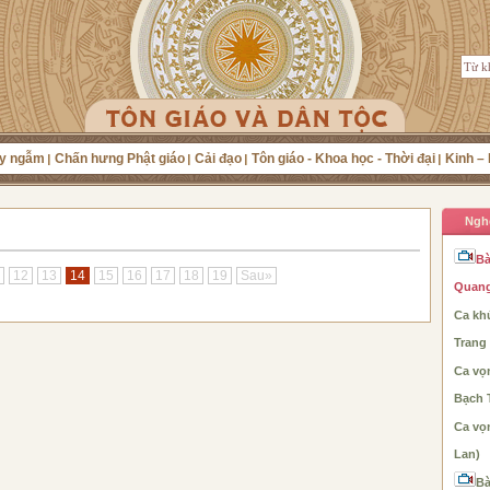
y ngẫm
Chấn hưng Phật giáo
Cải đạo
Tôn giáo - Khoa học - Thời đại
Kinh – 
Ngh
Bà
12
13
14
15
16
17
18
19
Sau»
Quang
Ca khú
Trang
Ca vọ
Bạch 
Ca vọ
Lan)
Bà