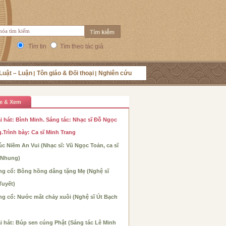
Tìm tin
Tìm theo tác giả
Luật – Luận
Tôn giáo & Đối thoại
Nghiên cứu
e & Xem
i hát: Bình Minh. Sáng tác: Nhạc sĩ Đỗ Ngọc
.Trình bày: Ca sĩ Minh Trang
c Niềm An Vui (Nhạc sĩ: Vũ Ngọc Toản, ca sĩ
 Nhung)
ng cổ: Bông hồng dâng tặng Mẹ (Nghệ sĩ
Tuyết)
ng cổ: Nước mắt chảy xuôi (Nghệ sĩ Út Bạch
i hát: Búp sen cúng Phật (Sáng tác Lê Minh