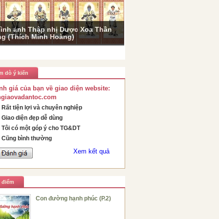
ình ảnh Thập nhị Dược Xoa Thần
g (Thích Minh Hoàng)
m dò ý kiến
nh giá của bạn về giao diện website:
ngiaovadantoc.com
Rất tiện lợi và chuyên nghiệp
Giao diện đẹp dễ dùng
Tôi có một góp ý cho TG&DT
Cũng bình thường
Xem kết quả
u điểm
Con đường hạnh phúc (P.2)