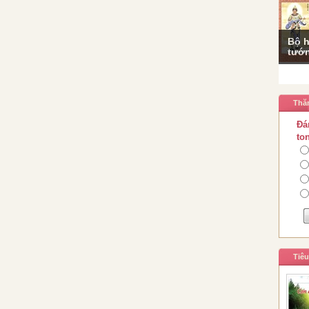
Bộ h
tướn
Thă
Đá
to
Tiê