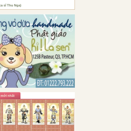
ca sĩ Thu Nga)
 mới nhất