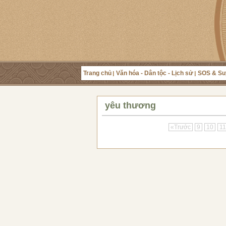
Trang chủ
Văn hóa - Dân tộc - Lịch sử
SOS & Su
yêu thương
«Trước
9
10
11