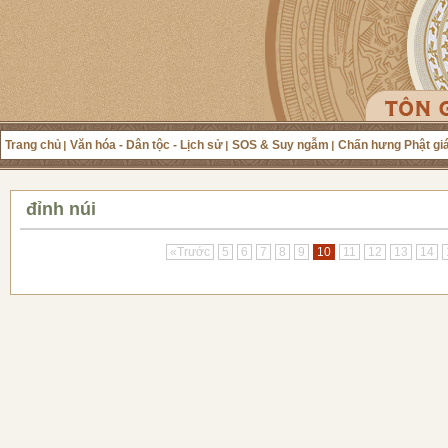
Trang chủ
Văn hóa - Dân tộc - Lịch sử
SOS & Suy ngẫm
Chấn hưng Phật gi
đỉnh núi
«Trước
5
6
7
8
9
10
11
12
13
14