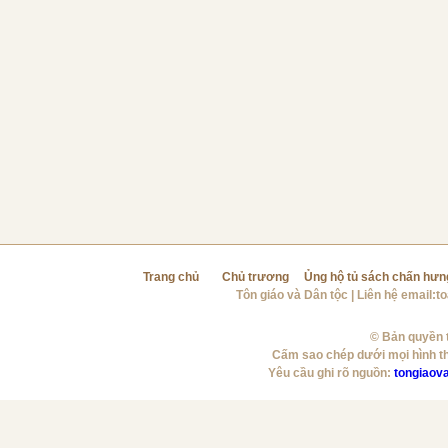
Trang chủ
Chủ trương
Ủng hộ tủ sách chấn hưn
Tôn giáo và Dân tộc
| Liên hệ email:
t
© Bản quyền t
Cấm sao chép dưới mọi hình t
Yêu cầu ghi rõ nguồn:
tongiaov