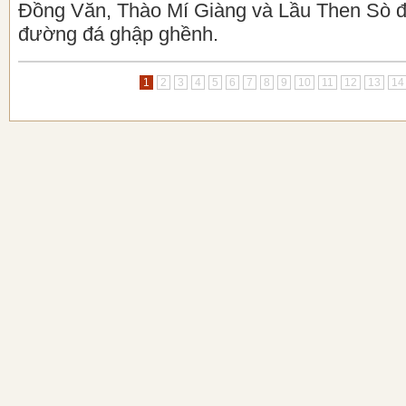
Đồng Văn, Thào Mí Giàng và Lầu Then Sò đã 
đường đá ghập ghềnh.
1
2
3
4
5
6
7
8
9
10
11
12
13
14