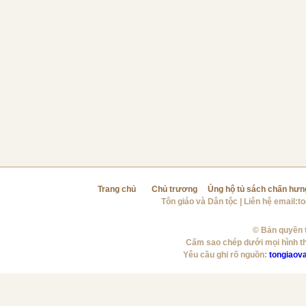
Trang chủ
Chủ trương
Ủng hộ tủ sách chấn hưn
Tôn giáo và Dân tộc
| Liên hệ email:
t
© Bản quyền t
Cấm sao chép dưới mọi hình t
Yêu cầu ghi rõ nguồn:
tongiaov