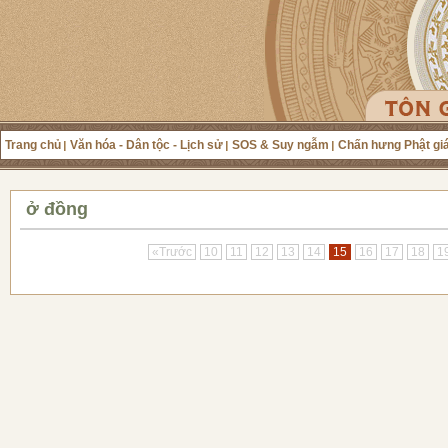
Trang chủ
Văn hóa - Dân tộc - Lịch sử
SOS & Suy ngẫm
Chấn hưng Phật gi
ở đồng
«Trước
10
11
12
13
14
15
16
17
18
1