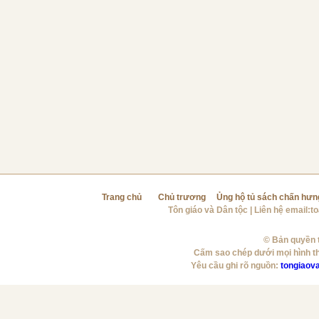
Trang chủ
Chủ trương
Ủng hộ tủ sách chấn hưn
Tôn giáo và Dân tộc
| Liên hệ email:
t
© Bản quyền t
Cấm sao chép dưới mọi hình t
Yêu cầu ghi rõ nguồn:
tongiaov