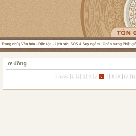
Trang chủ
Văn hóa - Dân tộc - Lịch sử
SOS & Suy ngẫm
Chấn hưng Phật gi
ở đồng
«Trước
1
2
3
4
5
6
7
8
9
10
11