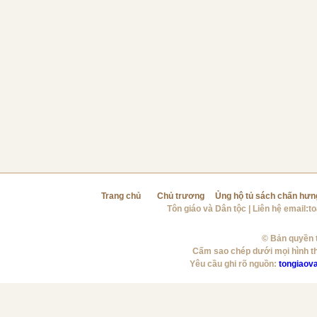
Trang chủ
Chủ trương
Ủng hộ tủ sách chấn hưn
Tôn giáo và Dân tộc
| Liên hệ email:
t
© Bản quyền t
Cấm sao chép dưới mọi hình t
Yêu cầu ghi rõ nguồn:
tongiaov