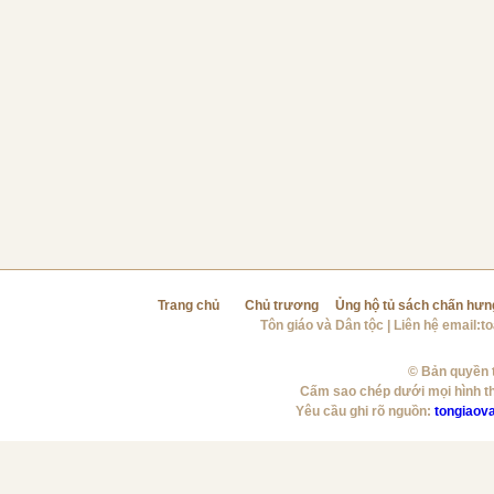
Trang chủ
Chủ trương
Ủng hộ tủ sách chấn hưn
Tôn giáo và Dân tộc
| Liên hệ email:
t
© Bản quyền t
Cấm sao chép dưới mọi hình t
Yêu cầu ghi rõ nguồn:
tongiaov