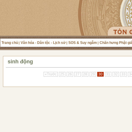
Trang chủ
Văn hóa - Dân tộc - Lịch sử
SOS & Suy ngẫm
Chấn hưng Phật gi
sinh động
«Trước
25
26
27
28
29
30
31
32
33
3