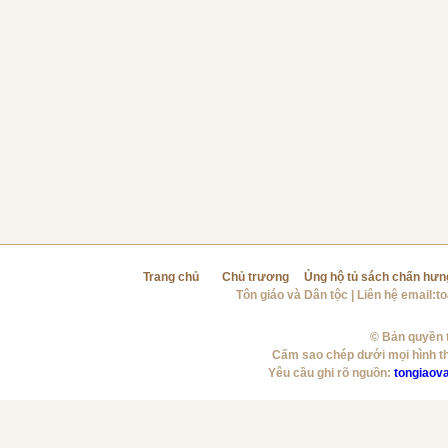
Trang chủ
Chủ trương
Ủng hộ tủ sách chấn hưn
Tôn giáo và Dân tộc
| Liên hệ email:
t
© Bản quyền t
Cấm sao chép dưới mọi hình t
Yêu cầu ghi rõ nguồn:
tongiaov