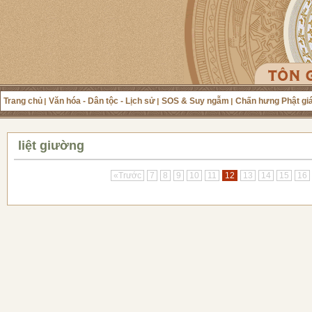
Trang chủ
Văn hóa - Dân tộc - Lịch sử
SOS & Suy ngẫm
Chấn hưng Phật gi
liệt giường
«Trước
7
8
9
10
11
12
13
14
15
16