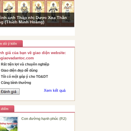
ình ảnh Thập nhị Dược Xoa Thần
g (Thích Minh Hoàng)
m dò ý kiến
nh giá của bạn về giao diện website:
ngiaovadantoc.com
Rất tiện lợi và chuyên nghiệp
Giao diện đẹp dễ dùng
Tôi có một góp ý cho TG&DT
Cũng bình thường
Xem kết quả
u điểm
Con đường hạnh phúc (P.2)