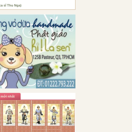
ca sĩ Thu Nga)
 mới nhất