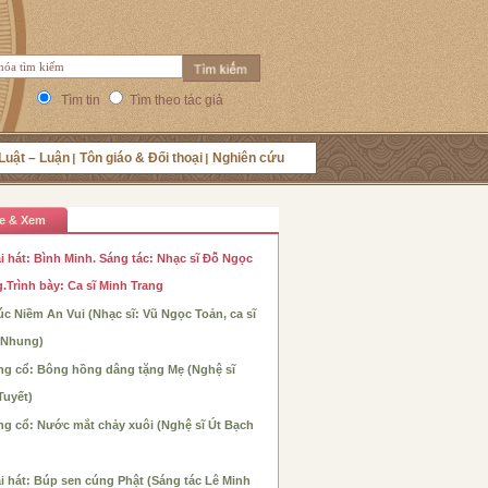
Tìm tin
Tìm theo tác giả
Luật – Luận
Tôn giáo & Đối thoại
Nghiên cứu
e & Xem
i hát: Bình Minh. Sáng tác: Nhạc sĩ Đỗ Ngọc
.Trình bày: Ca sĩ Minh Trang
c Niềm An Vui (Nhạc sĩ: Vũ Ngọc Toản, ca sĩ
 Nhung)
ng cổ: Bông hồng dâng tặng Mẹ (Nghệ sĩ
Tuyết)
ng cổ: Nước mắt chảy xuôi (Nghệ sĩ Út Bạch
i hát: Búp sen cúng Phật (Sáng tác Lê Minh