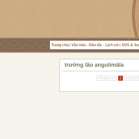
Trang chủ
Văn hóa - Dân tộc - Lịch sử
SOS & Su
trưởng lão angulimāla
«Trước
1
2
3
4