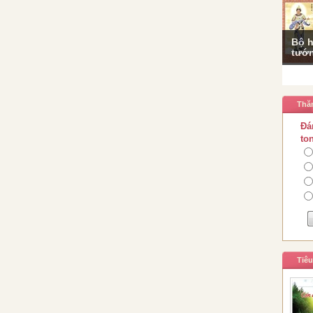
Bộ h
tướn
Thă
Đá
to
Tiê