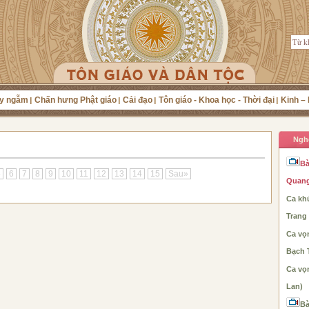
y ngẫm
Chấn hưng Phật giáo
Cải đạo
Tôn giáo - Khoa học - Thời đại
Kinh – 
Ngh
Bà
5
6
7
8
9
10
11
12
13
14
15
Sau»
Quang
Ca khú
Trang
Ca vọ
Bạch 
Ca vọ
Lan)
Bà