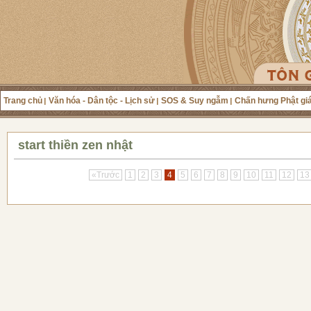
Trang chủ
Văn hóa - Dân tộc - Lịch sử
SOS & Suy ngẫm
Chấn hưng Phật gi
start thiền zen nhật
«Trước
1
2
3
4
5
6
7
8
9
10
11
12
13