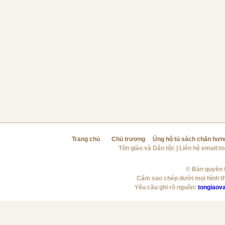
Trang chủ
Chủ trương
Ủng hộ tủ sách chấn hưn
Tôn giáo và Dân tộc
| Liên hệ email:
t
© Bản quyền t
Cấm sao chép dưới mọi hình t
Yêu cầu ghi rõ nguồn:
tongiaov