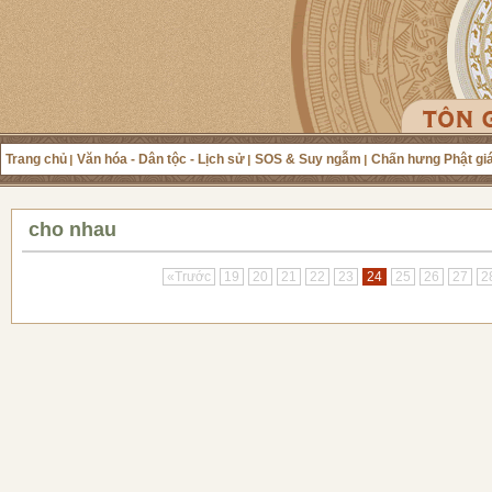
Trang chủ
Văn hóa - Dân tộc - Lịch sử
SOS & Suy ngẫm
Chấn hưng Phật gi
cho nhau
«Trước
19
20
21
22
23
24
25
26
27
2