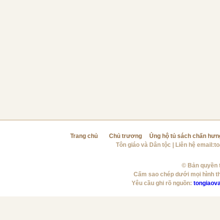
Trang chủ
Chủ trương
Ủng hộ tủ sách chấn hưn
Tôn giáo và Dân tộc
| Liên hệ email:
t
© Bản quyền t
Cấm sao chép dưới mọi hình t
Yêu cầu ghi rõ nguồn:
tongiaov