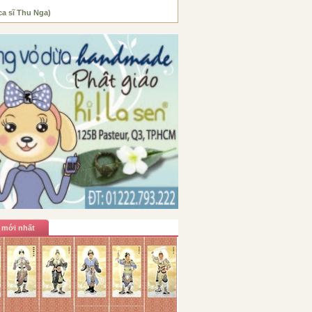
ca sĩ Thu Nga)
 mới nhất