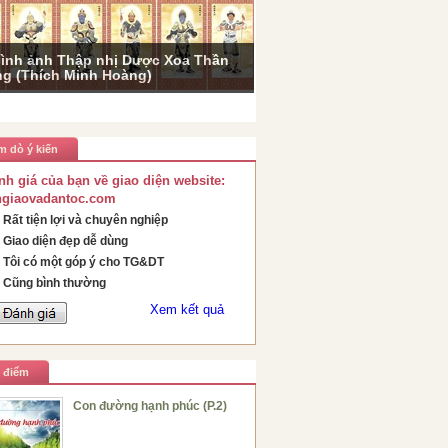
ình ảnh Thập nhị Dược Xoa Thần
g (Thích Minh Hoàng)
m dò ý kiến
nh giá của bạn về giao diện website:
ngiaovadantoc.com
Rất tiện lợi và chuyên nghiệp
Giao diện đẹp dễ dùng
Tôi có một góp ý cho TG&DT
Cũng bình thường
Xem kết quả
u điểm
Con đường hạnh phúc (P.2)