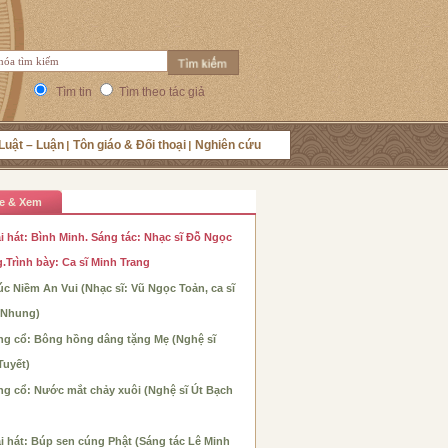
Tìm tin
Tìm theo tác giả
Luật – Luận
Tôn giáo & Đối thoại
Nghiên cứu
e & Xem
i hát: Bình Minh. Sáng tác: Nhạc sĩ Đỗ Ngọc
.Trình bày: Ca sĩ Minh Trang
c Niềm An Vui (Nhạc sĩ: Vũ Ngọc Toản, ca sĩ
 Nhung)
ng cổ: Bông hồng dâng tặng Mẹ (Nghệ sĩ
Tuyết)
ng cổ: Nước mắt chảy xuôi (Nghệ sĩ Út Bạch
i hát: Búp sen cúng Phật (Sáng tác Lê Minh