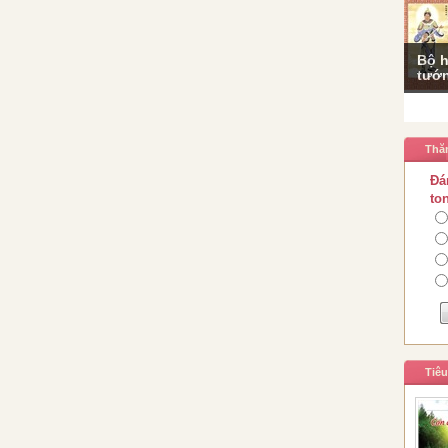
Bộ h
tướn
Thă
Đá
to
Tiê