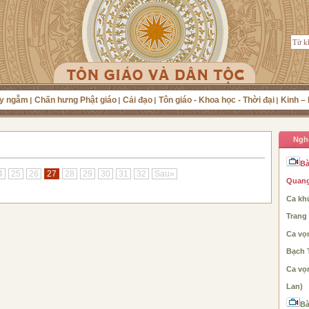
y ngẫm
Chấn hưng Phật giáo
Cải đạo
Tôn giáo - Khoa học - Thời đại
Kinh – 
Ngh
Bà
4
25
26
27
28
29
30
31
32
Sau»
Quang
Ca khú
Trang
Ca vọ
Bạch 
Ca vọ
Lan)
Bà