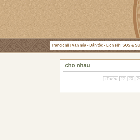
Trang chủ
Văn hóa - Dân tộc - Lịch sử
SOS & Su
cho nhau
«Trước
22
23
2