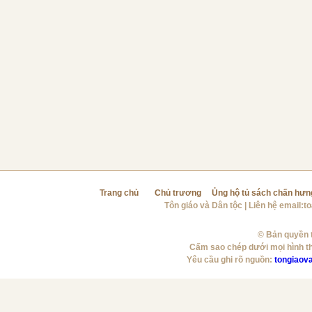
Trang chủ
Chủ trương
Ủng hộ tủ sách chấn hưn
Tôn giáo và Dân tộc
| Liên hệ email:
t
© Bản quyền t
Cấm sao chép dưới mọi hình t
Yêu cầu ghi rõ nguồn:
tongiaov