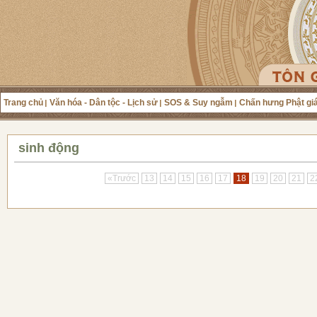
Trang chủ
Văn hóa - Dân tộc - Lịch sử
SOS & Suy ngẫm
Chấn hưng Phật gi
sinh động
«Trước
13
14
15
16
17
18
19
20
21
2