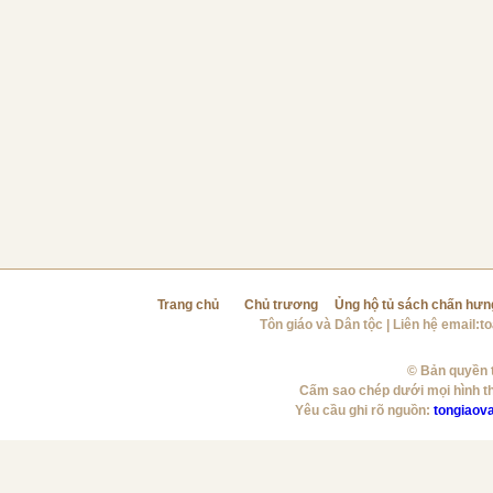
Trang chủ
Chủ trương
Ủng hộ tủ sách chấn hưn
Tôn giáo và Dân tộc
| Liên hệ email:
t
© Bản quyền t
Cấm sao chép dưới mọi hình t
Yêu cầu ghi rõ nguồn:
tongiaov