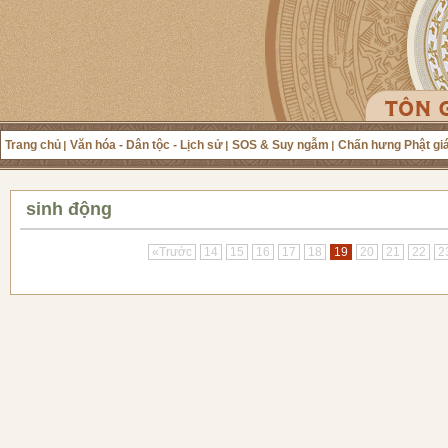
Trang chủ
Văn hóa - Dân tộc - Lịch sử
SOS & Suy ngẫm
Chấn hưng Phật gi
sinh động
«Trước
14
15
16
17
18
19
20
21
22
2