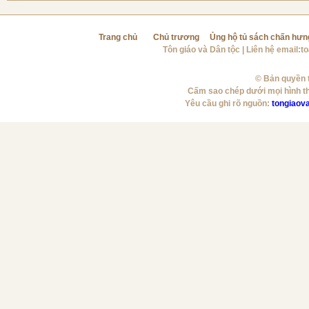
Trang chủ
Chủ trương
Ủng hộ tủ sách chấn hưn
Tôn giáo và Dân tộc
| Liên hệ email:
t
© Bản quyền t
Cấm sao chép dưới mọi hình t
Yêu cầu ghi rõ nguồn:
tongiaov