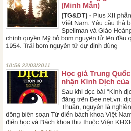
(Minh Mẫn)
(TG&DT) -
Pius XII phẫn
Việt Nam. Yêu cầu thả 
Spellman và Giáo Hoàng
chính quyền Mỹ bỏ bom nguyên tử lên đầu 
1954. Trái bom nguyên tử dự định dùng
10:56 22/03/2011
Học giả Trung Quố
nhận Kinh Dịch của
Sau khi đọc bài "Kinh dị
đăng trên Bee.net.vn, d
Thuần, nguyên là nghiên
đồng biên soạn Từ điển bách khoa Việt Nam
điển học và Bách khoa thư thuộc Viện KHX