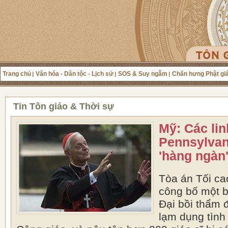
Trang chủ
Văn hóa - Dân tộc - Lịch sử
SOS & Suy ngẫm
Chấn hưng Phật gi
Tin Tôn giáo & Thời sự
Mỹ: Các li
Pennsylvan
'hàng ngàn'
Tòa án Tối ca
công bố một b
Đại bồi thẩm đ
lạm dụng tình