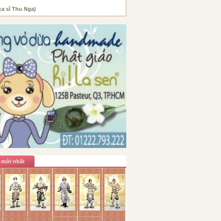
ca sĩ Thu Nga)
 mới nhất