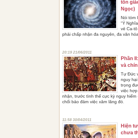
tôn gi
Ngọc)
Nói tóm 
“Ý Nghĩa
vẻ Ca-tô
phải chấp nhận đa nguyên, đa văn hóa 
20:19 21/06/2011
Phần II
và chín
Tự Đức v
nguy hại
trọng đư
việc hợp
nhận, trước tình thế cực kỳ nguy hiểm 
chối bảo đảm việc xâm lăng đó.
11:58 30/04/2011
Hiện t
chưa th