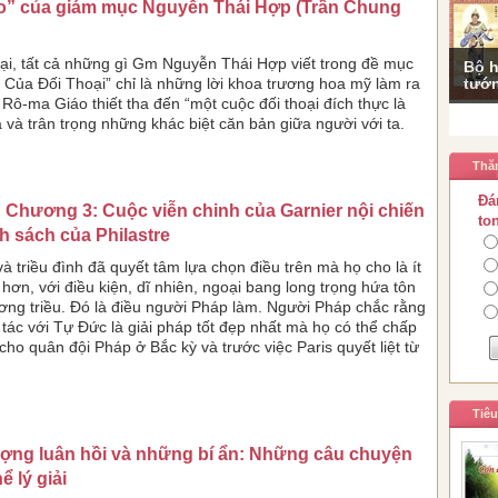
áo” của giám mục Nguyễn Thái Hợp (Trần Chung
lại, tất cả những gì Gm Nguyễn Thái Hợp viết trong đề mục
Bộ h
tướn
 Của Đối Thoại” chỉ là những lời khoa trương hoa mỹ làm ra
 Rô-ma Giáo thiết tha đến “một cuộc đối thoại đích thực là
và trân trọng những khác biệt căn bản giữa người với ta.
Thă
Đá
: Chương 3: Cuộc viễn chinh của Garnier nội chiến
to
h sách của Philastre
à triều đình đã quyết tâm lựa chọn điều trên mà họ cho là ít
 hơn, với điều kiện, dĩ nhiên, ngoại bang long trọng hứa tôn
ơng triều. Đó là điều người Pháp làm. Người Pháp chắc rằng
 tác với Tự Đức là giải pháp tốt đẹp nhất mà họ có thể chấp
cho quân đội Pháp ở Bắc kỳ và trước việc Paris quyết liệt từ
Tiê
ượng luân hồi và những bí ẩn: Những câu chuyện
ể lý giải