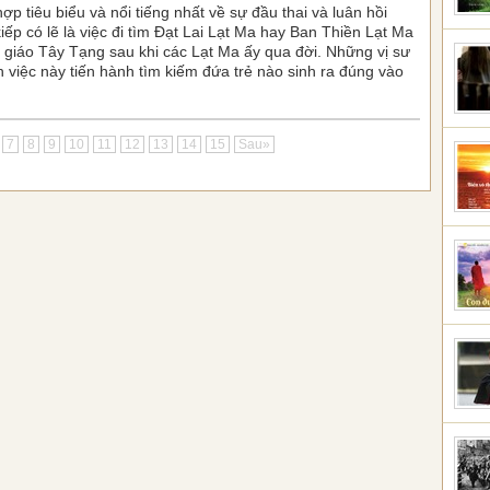
ợp tiêu biểu và nổi tiếng nhất về sự đầu thai và luân hồi
iếp có lẽ là việc đi tìm Đạt Lai Lạt Ma hay Ban Thiền Lạt Ma
 giáo Tây Tạng sau khi các Lạt Ma ấy qua đời. Những vị sư
h việc này tiến hành tìm kiếm đứa trẻ nào sinh ra đúng vào
7
8
9
10
11
12
13
14
15
Sau»