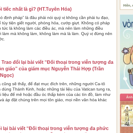
Hiền, 
i tiếc nhất là gì? (HT.Tuyên Hóa)
ó định pháp” là đâu phải nói quý vị không cần phải tu đạo,
hể tùy tiện giết người, phóng hỏa, cướp giựt. Không có pháp
h tức là không làm các điều ác, mà nên làm những điều
ởi làm mà không làm, không làm mà là làm. Quý vị đừng nên
ớc.
: Trao đổi lại bài viết “Đối thoại trong viễn tượng đa
ôn giáo” của giám mục Nguyễn Thái Hợp (Trần
Ngọc)
 cũng sẽ thấy, để đạt mục đích trên, những người Ca-tô
n dùng Thánh Kinh, hoặc những tài liệu của Vatican tung ra,
i liệu để mê hoặc đầu óc thấp kém của các tín đồ, làm như
Ảnh
 và áp đặt chúng trên mọi tôn giáo, mọi nền văn hóa khác
i lại bài viết “Đối thoại trong viễn tượng đa phức