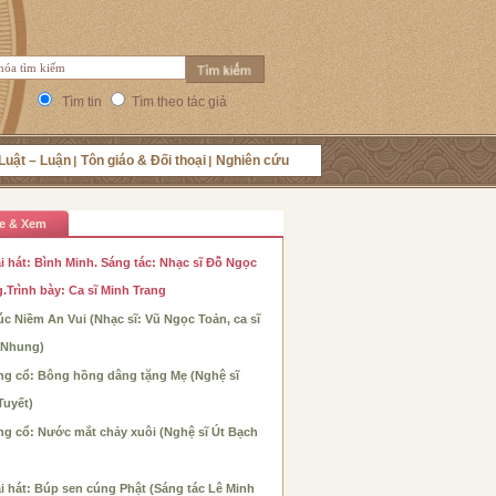
Tìm tin
Tìm theo tác giả
Luật – Luận
Tôn giáo & Đối thoại
Nghiên cứu
e & Xem
i hát: Bình Minh. Sáng tác: Nhạc sĩ Đỗ Ngọc
.Trình bày: Ca sĩ Minh Trang
c Niềm An Vui (Nhạc sĩ: Vũ Ngọc Toản, ca sĩ
 Nhung)
ng cổ: Bông hồng dâng tặng Mẹ (Nghệ sĩ
Tuyết)
ng cổ: Nước mắt chảy xuôi (Nghệ sĩ Út Bạch
i hát: Búp sen cúng Phật (Sáng tác Lê Minh