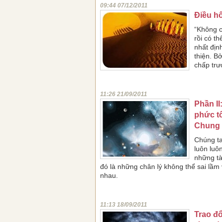
09:44 07/12/2011
Điều hố
“Không c
rồi có t
nhất địn
thiện. B
chấp trư
11:26 21/09/2011
Phần II
phức t
Chung 
Chúng ta
luôn luô
những tà
đó là những chân lý không thể sai lầm
nhau.
11:13 18/09/2011
Trao đổ