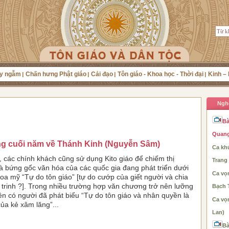
y ngẫm
Chấn hưng Phật giáo
Cải đạo
Tôn giáo - Khoa học - Thời đại
Kinh – 
Ngh
Bà
Quang
ng cuối năm về Thánh Kinh (Nguyễn Sâm)
Ca khú
, các chính khách cũng sử dụng Kito giáo để chiếm thị
Trang
à bứng gốc văn hóa của các quốc gia đang phát triển dưới
Ca vọ
oa mỹ “Tự do tôn giáo” [tự do cướp của giết người và chia
 trinh ?]. Trong nhiều trường hợp văn chương trở nên lưỡng
Bạch 
ên có người đã phát biểu “Tự do tôn giáo và nhân quyền là
Ca vọ
của kẻ xâm lăng”...
Lan)
Bà