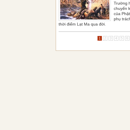
Trường h
chuyển k
của Phật
phụ trác
thời điểm Lạt Ma qua đời.
1
2
3
4
5
6