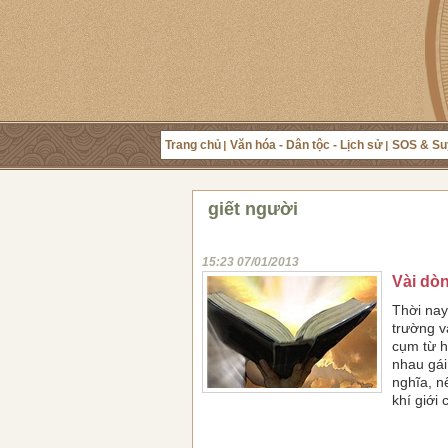
Trang chủ
Văn hóa - Dân tộc - Lịch sử
SOS & Su
giết người
15:23 07/01/2013
Vài dò
Thời nay
trường v
cụm từ h
nhau gái
nghĩa, n
khí giới 