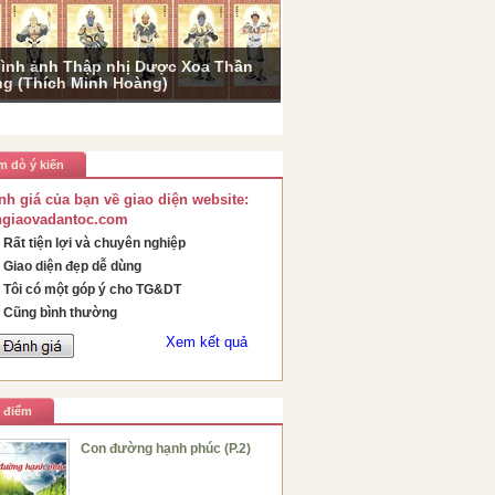
ình ảnh Thập nhị Dược Xoa Thần
g (Thích Minh Hoàng)
m dò ý kiến
nh giá của bạn về giao diện website:
ngiaovadantoc.com
Rất tiện lợi và chuyên nghiệp
Giao diện đẹp dễ dùng
Tôi có một góp ý cho TG&DT
Cũng bình thường
Xem kết quả
u điểm
Con đường hạnh phúc (P.2)