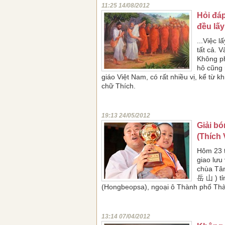
11:25 14/08/2012
Hỏi đáp
đều lấy
...Việc 
tất cả. 
Không ph
hô cũng 
giáo Việt Nam, có rất nhiều vị, kể từ kh
chữ Thích.
19:13 24/05/2012
Giải b
(Thích
Hôm 23 
giao lưu
chùa Tâ
岳 山 ) t
(Hongbeopsa), ngoại ô Thành phố Th
13:14 07/04/2012