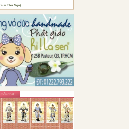
ca sĩ Thu Nga)
 mới nhất