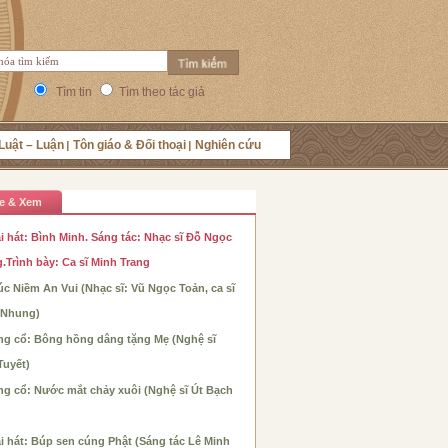
Tìm tin
Tìm theo tác giả
Luật – Luận
Tôn giáo & Đối thoại
Nghiên cứu
e & Xem
i hát: Bình Minh. Sáng tác: Nhạc sĩ Đỗ Ngọc
.Trình bày: Ca sĩ Minh Trang
c Niềm An Vui (Nhạc sĩ: Vũ Ngọc Toản, ca sĩ
 Nhung)
ng cổ: Bông hồng dâng tặng Mẹ (Nghệ sĩ
Tuyết)
ng cổ: Nước mắt chảy xuôi (Nghệ sĩ Út Bạch
i hát: Búp sen cúng Phật (Sáng tác Lê Minh