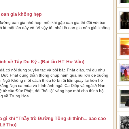
oan gia không hẹp
đường oan gia nhỏ hẹp, mỗi khi gặp oan gia thì đối với bạn
ó là một lần dày vò. Vì vậy tốt nhất là oan gia nên giải không
nh về Tây Du Ký - (Đại lão HT. Hư Vân)
đã có nội dung xuyên tạc và bôi bác Phật giáo, thí dụ như
 Ðức Phật dùng thần thông chụp năm quả núi lớn đè xuống
 Ngộ Không một cách thiếu từ bi rồi liền quay lại hớn hở
Hằng Nga ca múa và hình ảnh ngài Ca Diếp và ngài A Nan,
đệ tử của Ðức Phật, đòi “hối lộ” vàng bạc mới cho thỉnh bộ
g về Trung Hoa.
 gì khi "Thầy trò Đường Tông đi thỉnh... bao cao
(Lê Thọ)