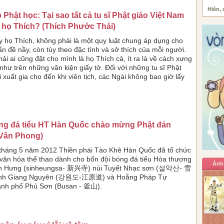
Hiền, 
 Phật học: Tại sao tất cả tu sĩ Phật giáo Việt Nam
 họ Thích? (Thích Phước Thái)
lấy họ Thích, không phải là một quy luật chung áp dụng cho
Vấn đề nầy, còn tùy theo đặc tính và sở thích của mỗi người.
ải ai cũng đặt cho mình là họ Thích cả, ít ra là về cách xưng
như trên những văn kiện giấy tờ. Đối với những tu sĩ Phật
i xuất gia cho đến khi viên tịch, các Ngài không bao giờ lấy
óng đá tiểu HT Hàn Quốc chào mừng Phật đản
 Vân Phong)
tháng 5 năm 2012 Thiền phái Tào Khê Hàn Quốc đã tổ chức
 văn hóa thể thao dành cho bốn đội bóng đá tiểu Hòa thượng
Ảnh
n Hưng (sinheungsa- 新兴寺) núi Tuyết Nhạc sơn (설악산- 雪
ỉnh Giang Nguyên (강원도-江原道) và Hoằng Pháp Tự
ành phố Phủ Sơn (Busan - 釜山).