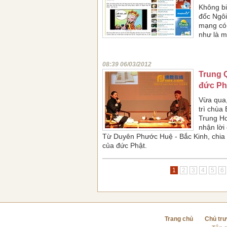
Không bi
đốc Ngôi
mạng có 
như là m
08:39 06/03/2012
Trung 
đức Ph
Vừa qua,
trì chùa
Trung Ho
nhận lời
Từ Duyên Phước Huệ - Bắc Kinh, chia 
của đức Phật.
1
2
3
4
5
6
Trang chủ
Chủ tr