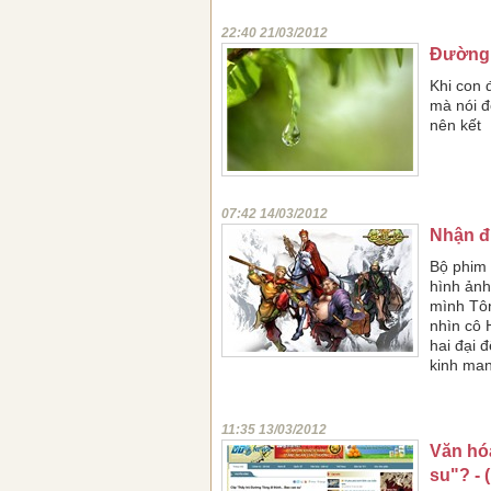
22:40 21/03/2012
Đường 
Khi con 
mà nói đ
nên kết
07:42 14/03/2012
Nhận đị
Bộ phim 
hình ảnh
mình Tôn
nhìn cô 
hai đại 
kinh man
11:35 13/03/2012
Văn hóa
su"? - 