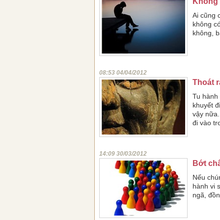
Không n
Ai cũng 
không có
không, b
08:53 04/04/2012
Thoát r
Tu hành 
khuyết đ
vậy nữa.
đi vào t
14:09 30/03/2012
Bớt ch
Nếu chún
hành vi 
ngã, đồn