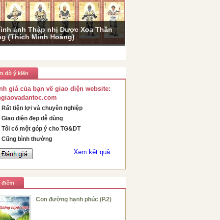
ình ảnh Thập nhị Dược Xoa Thần
g (Thích Minh Hoàng)
m dò ý kiến
nh giá của bạn về giao diện website:
ngiaovadantoc.com
Rất tiện lợi và chuyên nghiệp
Giao diện đẹp dễ dùng
Tôi có một góp ý cho TG&DT
Cũng bình thường
Xem kết quả
u điểm
Con đường hạnh phúc (P.2)