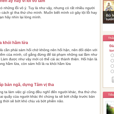
ên áy náy vì lỗi vô tâm
có những lỗi vô ý. Tuy là như vậy, nhưng có rất nhiều người
 cách gì tha thứ cho mình. Muốn biết mình có gây tội lỗi hay
Bộ h
ạn hãy nhìn lại lòng mình.
tướn
Thă
a khỏi hầm lửa
Đá
là cần phải sám hối chớ không nên hối hận, nên đối diện với
to
iểm của mình, cố gắng đừng để tái phạm những sai lầm như
 Làm được như vậy mới có thể cải ác thành thiện. Hối hận là
rong hầm lửa, còn sám hối là ra khỏi hầm lửa
ấp bản ngã, dựng Tâm vị tha
g ta làm việc gì cũng đều nghĩ đến người khác, tha thứ cho
Tiê
sai quấy của người khác thì chúng ta sẽ bớt chấp trước bản
g thời sẽ bớt khó chịu và bớt phiền não.