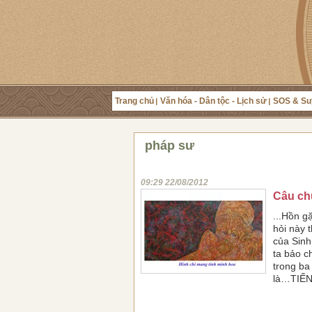
Trang chủ
Văn hóa - Dân tộc - Lịch sử
SOS & Su
pháp sư
09:29 22/08/2012
Câu ch
...Hồn g
hỏi này 
của Sinh
ta bảo c
trong ba
là…TIẾN