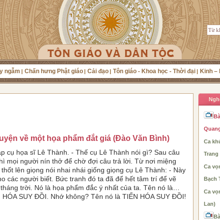
y ngẫm
Chấn hưng Phật giáo
Cải đạo
Tôn giáo - Khoa học - Thời đại
Kinh – 
Ngh
Bà
Quang
uyện về một họa phẩm đắt giá (Đào Văn Bình)
Ca khú
ặp cụ họa sĩ Lê Thành. - Thế cụ Lê Thành nói gì? Sau câu
Trang
thì mọi người nín thở để chờ đợi câu trả lời. Từ nơi miệng
Ca vọ
 thốt lên giọng nói nhai nhái giống giọng cụ Lê Thành: - Này
ho các người biết. Bức tranh đó ta đã để hết tâm trí để vẽ
Bạch 
 tháng trời. Nó là họa phẩm đắc ý nhất của ta. Tên nó là…
Ca vọ
 HÓA SUY ĐỒI. Nhớ không? Tên nó là TIẾN HÓA SUY ĐỒI!
Lan)
Bà