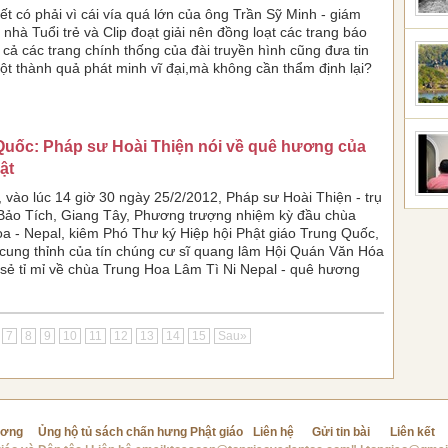
ết có phải vì cái vía quá lớn của ông Trần Sỹ Minh - giám
 nhà Tuổi trẻ và Clip đoạt giải nên đồng loạt các trang báo
cả các trang chính thống của đài truyền hình cũng đưa tin
ột thành quả phát minh vĩ đại,mà không cần thẩm định lại?
Quốc: Pháp sư Hoài Thiện nói về quê hương của
ật
 vào lúc 14 giờ 30 ngày 25/2/2012, Pháp sư Hoài Thiện - trụ
 Bảo Tích, Giang Tây, Phương trượng nhiệm kỳ đầu chùa
a - Nepal, kiêm Phó Thư ký Hiệp hội Phật giáo Trung Quốc,
 cung thỉnh của tín chúng cư sĩ quang lâm Hội Quán Văn Hóa
sẻ tỉ mỉ về chùa Trung Hoa Lâm Tì Ni Nepal - quê hương
7
8
9
10
11
12
13
14
15
Sau»
ương
Ủng hộ tủ sách chấn hưng Phật giáo
Liên hệ
Gửi tin bài
Liên kết