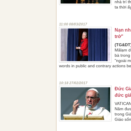
nhà trí 
ta thời ấ
11:00 08/03/2017
Nạn nhâ
trở"
(TG&DT)
Mãlạm dụ
bà trong
"ngoài m
words in public and contrary actions b
10:18 27/02/2017
Đức Gi
đức gi
VATICAN
Năm đưa 
trong Gi
Giáo sốn