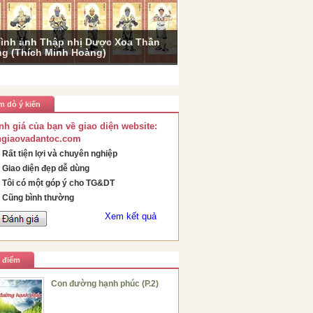
ình ảnh Thập nhị Dược Xoa Thần
g (Thích Minh Hoàng)
m dò ý kiến
nh giá của bạn về giao diện website:
ngiaovadantoc.com
Rất tiện lợi và chuyên nghiệp
Giao diện đẹp dễ dùng
Tôi có một góp ý cho TG&DT
Cũng bình thường
Xem kết quả
u điểm
Con đường hạnh phúc (P.2)