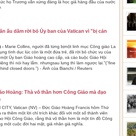
thức họ Trương vẫn xứng đáng là học giả hàng đầu của nước
y.
n ấu dâm rời bỏ Ủy ban của Vatican vì "bị cản
 -
Marie Collins, người đã từng bịmột linh mục Công giáo La
ng tình dục lúc còn là một đứa trẻ, đã rời bỏ chức vụ của
 một Ủy ban Giáo hoàng cao cấp, và cáo buộc Giáo Hội
iệng thì nói hay lắm. nhưngsau lưng thì làm ngược lại."(“fine
ehind closed doors.”) - Ảnh của Bianchi / Reuters
áo Hoàng: Thà vô thần hơn Công Giáo mà đạo
ả
 CITY, Vatican (NV) – Đức Giáo Hoàng Francis hôm Thứ
ra thêm một lời chỉ trích khác đối với một số thành viên
áo Hội Công Giáo, rằng thà vô thần hơn là một tín đồ Công
g một cuộc đời hai mặt, giả nhân giả nghĩa.