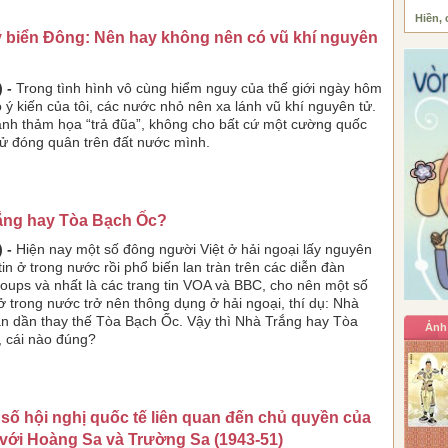
Hiền, 
ý biển Đông: Nên hay không nên có vũ khí nguyên
 -
Trong tình hình vô cùng hiểm nguy của thế giới ngày hôm
o ý kiến của tôi, các nước nhỏ nên xa lánh vũ khí nguyên tử.
ánh thảm họa “trả đũa”, không cho bất cứ một cường quốc
ử đóng quân trên đất nước mình.
ắng hay Tòa Bạch Ốc?
 -
Hiện nay một số đông người Việt ở hải ngoại lấy nguyên
tin ở trong nước rồi phổ biến lan tràn trên các diễn đàn
ups và nhất là các trang tin VOA và BBC, cho nên một số
ở trong nước trở nên thông dụng ở hải ngoại, thí dụ: Nhà
n dần thay thế Tòa Bạch Ốc. Vậy thì Nhà Trắng hay Tòa
Ảnh
 cái nào đúng?
số hội nghị quốc tế liên quan đến chủ quyền của
 với Hoàng Sa và Trường Sa (1943-51)