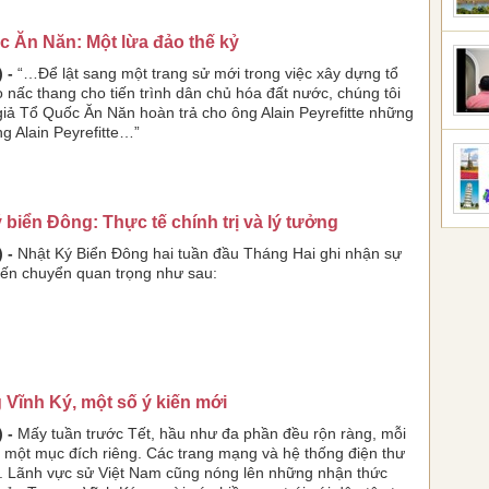
c Ăn Năn: Một lừa đảo thế kỷ
 -
“…Để lật sang một trang sử mới trong việc xây dựng tổ
o nấc thang cho tiến trình dân chủ hóa đất nước, chúng tôi
giả Tổ Quốc Ăn Năn hoàn trả cho ông Alain Peyrefitte những
ng Alain Peyrefitte…”
 biển Đông: Thực tế chính trị và lý tưởng
 -
Nhật Ký Biển Đông hai tuần đầu Tháng Hai ghi nhận sự
ến chuyển quan trọng như sau:
Vĩnh Ký, một số ý kiến mới
 -
Mấy tuần trước Tết, hầu như đa phần đều rộn ràng, mỗi
 một mục đích riêng. Các trang mạng và hệ thống điện thư
. Lãnh vực sử Việt Nam cũng nóng lên những nhận thức