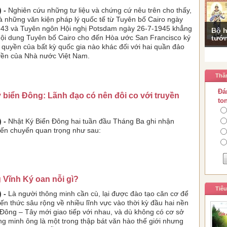
 -
Nghiên cứu những tư liệu và chứng cứ nêu trên cho thấy,
là những văn kiện pháp lý quốc tế từ Tuyên bố Cairo ngày
943 và Tuyên ngôn Hội nghị Potsdam ngày 26-7-1945 khẳng
Bộ h
 nội dung Tuyên bố Cairo cho đến Hòa ước San Francisco ký
tướn
quyền của bất kỳ quốc gia nào khác đối với hai quần đảo
yền của Nhà nước Việt Nam.
Thă
Đá
 biển Đông: Lãnh đạo có nên đôi co với truyền
to
 -
Nhật Ký Biển Đông hai tuần đầu Tháng Ba ghi nhận
ến chuyển quan trọng như sau:
 Vĩnh Ký oan nỗi gì?
Tiê
 -
Là người thông minh cần cù, lại được đào tạo căn cơ để
iến thức sâu rộng về nhiều lĩnh vực vào thời kỳ đầu hai nền
Đông – Tây mới giao tiếp với nhau, và dù không có cơ sở
g minh ông là một trong thập bát văn hào thế giới nhưng