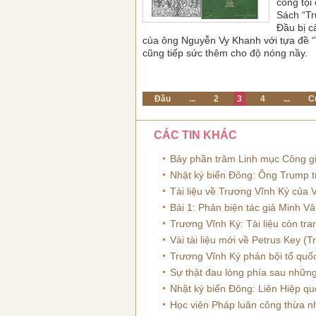
công tội
Sách “Tr
Đầu bị c
của ông Nguyễn Vy Khanh với tựa đề “
cũng tiếp sức thêm cho độ nóng nầy.
Đầu
...
2
3
4
...
C
CÁC TIN KHÁC
Bảy phần trăm Linh mục Công gi
Nhật ký biển Đông: Ông Trump 
Tài liệu về Trương Vĩnh Ký của
Bài 1: Phản biện tác giả Minh 
Trương Vĩnh Ký: Tài liệu còn tra
Vài tài liệu mới về Petrus Key 
Trương Vĩnh Ký phản bội tổ quốc
Sự thật đau lòng phía sau nhữn
Nhật ký biển Đông: Liên Hiệp q
Học viên Pháp luân công thừa nh