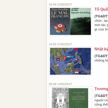
10:59 21/02/2017
Tổ Quố
(TG&DT)
chức, tạ
mời tác 
gì của ô
14:05 17/02/2017
Nhật ký
(TG&DT)
những bi
09:28 13/02/2017
Trương 
(TG&DT)
người có
cũng thế