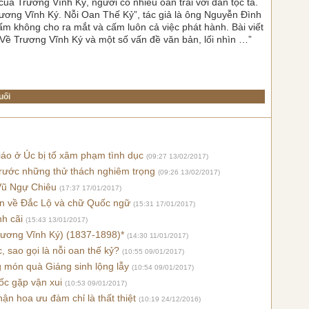
 của Trương Vĩnh Ký, người có nhiều oan trái với dân tộc ta.
ương Vĩnh Ký. Nỗi Oan Thế Kỷ”, tác giả là ông Nguyễn Đình
ấm không cho ra mắt và cấm luôn cả việc phát hành. Bài viết
Về Trương Vĩnh Ký và một số vấn đề văn bản, lối nhìn …”
uối
áo ở Úc bị tố xâm phạm tình dục
(09:27 13/02/2017)
trước những thử thách nghiêm trọng
(09:26 13/02/2017)
 Vũ Ngự Chiêu
(17:37 17/01/2017)
Vân về Đắc Lộ và chữ Quốc ngữ
(15:31 17/01/2017)
nh cãi
(15:43 13/01/2017)
(Trương Vĩnh Ký) (1837-1898)*
(14:30 11/01/2017)
, sao gọi là nỗi oan thế kỷ?
(10:55 09/01/2017)
g món quà Giáng sinh lộng lẫy
(10:54 09/01/2017)
uốc gặp vận xui
(10:53 09/01/2017)
ận hoa ưu đàm chỉ là thất thiệt
(10:19 24/12/2016)