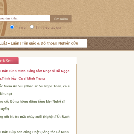
Tìm tin
Tìm theo tác giả
Luật – Luận
Tôn giáo & Đối thoại
Nghiên cứu
e & Xem
i hát: Bình Minh. Sáng tác: Nhạc sĩ Đỗ Ngọc
.Trình bày: Ca sĩ Minh Trang
c Niềm An Vui (Nhạc sĩ: Vũ Ngọc Toản, ca sĩ
 Nhung)
ng cổ: Bông hồng dâng tặng Mẹ (Nghệ sĩ
Tuyết)
ng cổ: Nước mắt chảy xuôi (Nghệ sĩ Út Bạch
i hát: Búp sen cúng Phật (Sáng tác Lê Minh