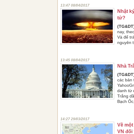
13:47 08/04/2017
Nhật k
tử?
(TG&DT)
nay, the
Và để tr
nguyên t
13:45 08/04/2017
Nhà Tr
(TG&DT)
các bản 
YahooGro
danh từ 
Trắng dầ
Bạch Ốc,
14:27 29/03/2017
Về một 
VN đối