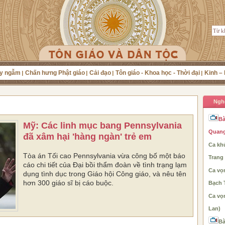
y ngẫm
Chấn hưng Phật giáo
Cải đạo
Tôn giáo - Khoa học - Thời đại
Kinh – 
Ngh
Bà
Mỹ: Các linh mục bang Pennsylvania
Quang
đã xâm hại 'hàng ngàn' trẻ em
Ca khú
Tòa án Tối cao Pennsylvania vừa công bố một báo
Trang
cáo chi tiết của Đại bồi thẩm đoàn về tình trạng lạm
Ca vọ
dụng tình dục trong Giáo hội Công giáo, và nêu tên
hơn 300 giáo sĩ bị cáo buộc.
Bạch 
Ca vọ
Lan)
Bà