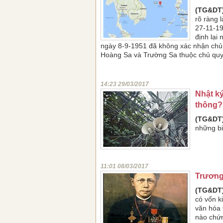
(TG&DT)
rõ ràng 
27-11-1
định lại
ngày 8-9-1951 đã không xác nhận chủ 
Hoàng Sa và Trường Sa thuộc chủ qu
14:23 29/03/2017
Nhật ký
thông?
(TG&DT)
những bi
11:01 08/03/2017
Trương
(TG&DT)
có vốn k
văn hóa 
nào chứn