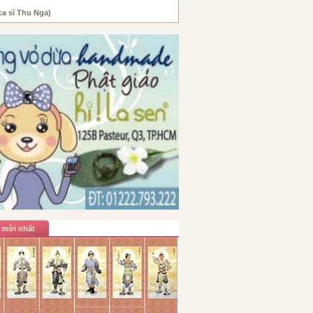
ca sĩ Thu Nga)
 mới nhất